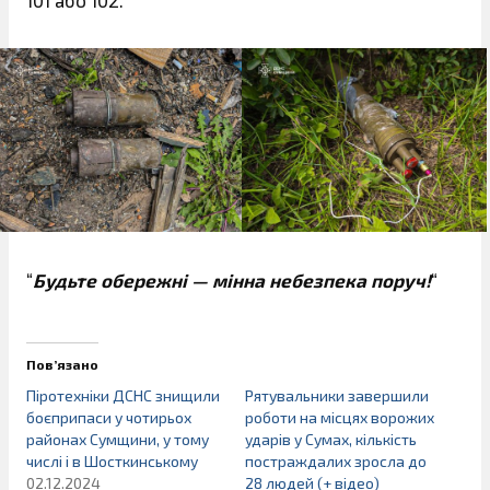
101 або 102.
“
Будьте обережні — мінна небезпека поруч!
“
Пов’язано
Піротехніки ДСНС знищили
Рятувальники завершили
боєприпаси у чотирьох
роботи на місцях ворожих
районах Сумщини, у тому
ударів у Сумах, кількість
числі і в Шосткинському
постраждалих зросла до
02.12.2024
28 людей (+ відео)