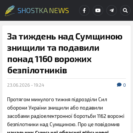
SHOSTKA NEWS
За тиждень над Сумщиною
знищили та подавили
понад 1160 ворожих
безпілотників
23.06.2026 - 19:24
0
Протягом минулого тижня підрозділи Сил
оборони України знищили або подавили
засобами радіоелектронної боротьби 1162 ворожі
безпілотники над Сумщиною. Про це повідомив
начальник Сумської обласної військової