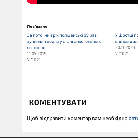
Пов’язано
За поточний рік поліцейські 89 раз
У Шостці п
зупиняли водіїв у стані алкогольного
відповідал
сп’яніння
30.11.2023
11.05.2019
У "102"
У "102"
КОМЕНТУВАТИ
Щоб відправити коментар вам необхідно
авт