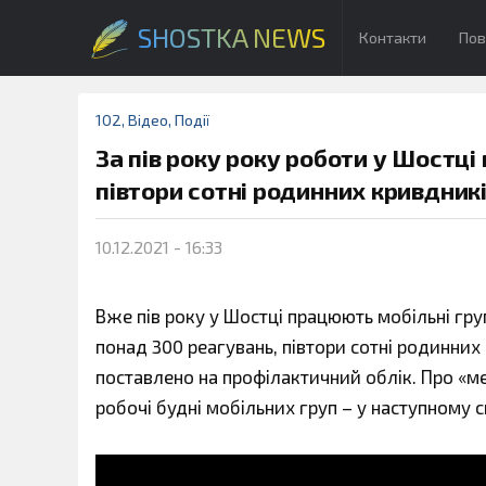
SHOSTKA NEWS
Контакти
Пов
102
,
Відео
,
Події
За пів року року роботи у Шостці 
півтори сотні родинних кривдникі
10.12.2021 - 16:33
Вже пів року у Шостці працюють мобільні груп
понад 300 реагувань, півтори сотні родинних
поставлено на профілактичний облік. Про «м
робочі будні мобільних груп – у наступному 