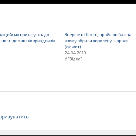
оліцейські притягують до
Вперше в Шостці пройшов бал на
ьності домашніх кривдників
якому обрали королеву і короля
(сюжет)
24.04.2019
У "Відео"
оризуватись
.