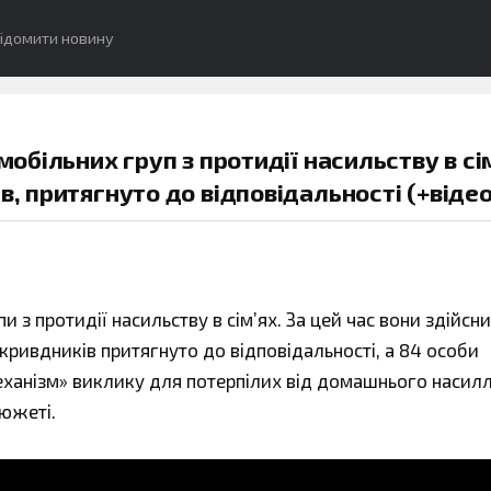
ідомити новину
мобільних груп з протидії насильству в сі
в, притягнуто до відповідальності (+відео
и з протидії насильству в сім’ях. За цей час вони здійсн
 кривдників притягнуто до відповідальності, а 84 особи
еханізм» виклику для потерпілих від домашнього насилл
сюжеті.