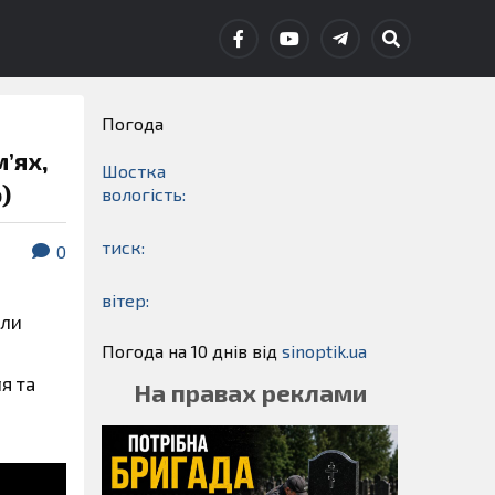
Погода
м’ях,
Шостка
)
вологість:
тиск:
0
вітер:
или
Погода на 10 днів від
sinoptik.ua
я та
На правах реклами