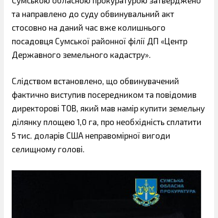
Сумською обласною прокуратурою затверджено
та направлено до суду обвинувальний акт
стосовно на даний час вже колишнього
посадовця Сумської районної філії ДП «Центр
Державного земельного кадастру».
Слідством встановлено, що обвинувачений
фактично виступив посередником та повідомив
директорові ТОВ, який мав намір купити земельну
ділянку площею 1,0 га, про необхідність сплатити
5 тис. доларів США неправомірної вигоди
селищному голові.