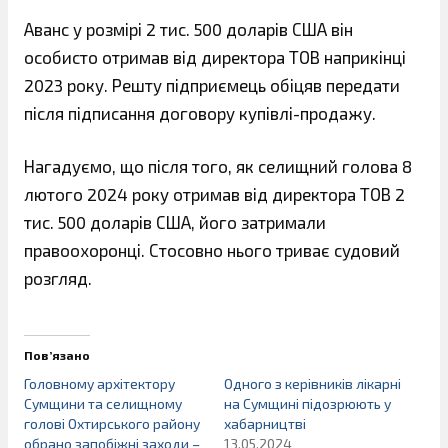
Аванс у розмірі 2 тис. 500 доларів США він
особисто отримав від директора ТОВ наприкінці
2023 року. Решту підприємець обіцяв передати
після підписання договору купівлі-продажу.
Нагадуємо, що після того, як селищний голова 8
лютого 2024 року отримав від директора ТОВ 2
тис. 500 доларів США, його затримали
правоохоронці. Стосовно нього триває судовий
розгляд.
Пов’язано
Головному архітектору
Одного з керівників лікарні
Сумщини та селищному
на Сумщині підозрюють у
голові Охтирського району
хабарництві
обрано запобіжні заходи –
13.05.2024