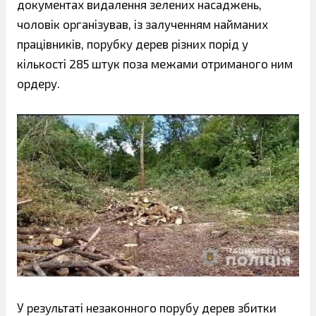
документах видалення зелених насаджень,
чоловік організував, із залученням найманих
працівників, порубку дерев різних порід у
кількості 285 штук поза межами отриманого ним
ордеру.
У результаті незаконного порубу дерев збитки