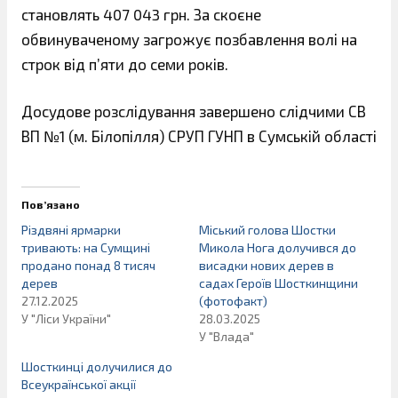
становлять 407 043 грн. За скоєне
обвинуваченому загрожує позбавлення волі на
строк від п’яти до семи років.
Досудове розслідування завершено слідчими СВ
ВП №1 (м. Білопілля) СРУП ГУНП в Сумській області
Пов’язано
Різдвяні ярмарки
Міський голова Шостки
тривають: на Сумщині
Микола Нога долучився до
продано понад 8 тисяч
висадки нових дерев в
дерев
садах Героїв Шосткинщини
27.12.2025
(фотофакт)
У "Ліси України"
28.03.2025
У "Влада"
Шосткинці долучилися до
Всеукраїнської акції