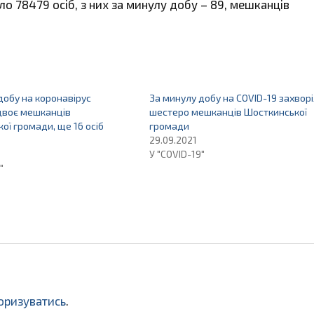
ло 78479 осіб, з них за минулу добу – 89, мешканців
добу на коронавірус
За минулу добу на COVID-19 захвор
двоє мешканців
шестеро мешканців Шосткинської
ої громади, ще 16 осіб
громади
29.09.2021
У "COVID-19"
"
оризуватись
.