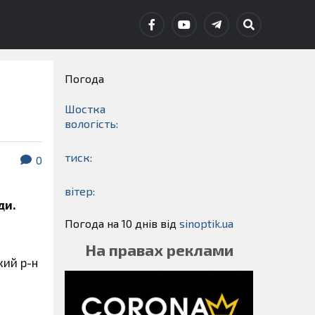
Погода
Шостка
вологість:
тиск:
0
вітер:
ди.
Погода на 10 днів від
sinoptik.ua
На правах реклами
кий р-н