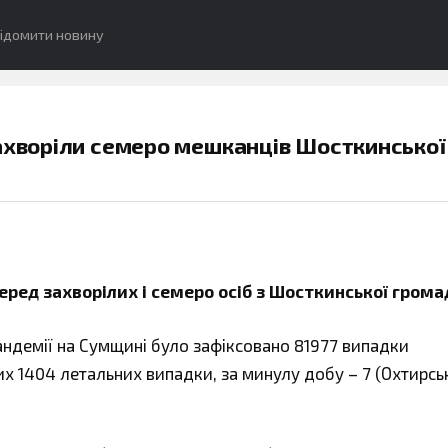
ідомити новину
захворіли семеро мешканців Шосткинської
Серед захворілих і семеро осіб з Шосткинської грома
пандемії на Сумщині було зафіксовано 81977 випадки
их 1404 летальних випадки, за минулу добу – 7 (Охтирсь
.