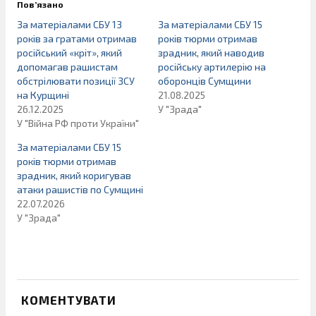
Пов’язано
За матеріалами СБУ 13
За матеріалами СБУ 15
років за гратами отримав
років тюрми отримав
російський «кріт», який
зрадник, який наводив
допомагав рашистам
російську артилерію на
обстрілювати позиції ЗСУ
оборонців Сумщини
на Курщині
21.08.2025
26.12.2025
У "Зрада"
У "Війна РФ проти України"
За матеріалами СБУ 15
років тюрми отримав
зрадник, який коригував
атаки рашистів по Сумщині
22.07.2026
У "Зрада"
КОМЕНТУВАТИ