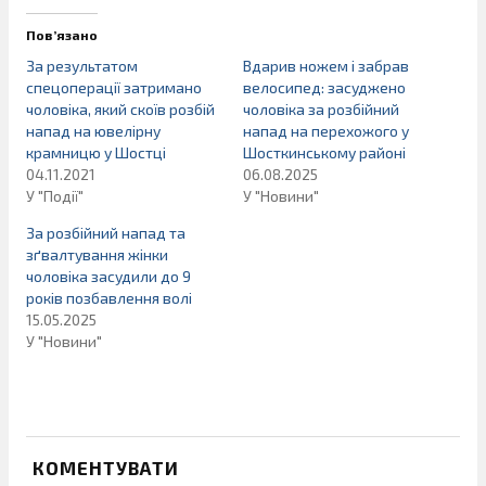
Пов’язано
За результатом
Вдарив ножем і забрав
спецоперації затримано
велосипед: засуджено
чоловіка, який скоїв розбій
чоловіка за розбійний
напад на ювелірну
напад на перехожого у
крамницю у Шостці
Шосткинському районі
04.11.2021
06.08.2025
У "Події"
У "Новини"
За розбійний напад та
зґвалтування жінки
чоловіка засудили до 9
років позбавлення волі
15.05.2025
У "Новини"
КОМЕНТУВАТИ