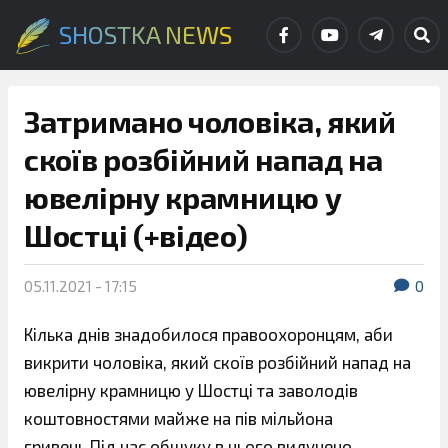
SHOSTKA NEWS
Затримано чоловіка, який
скоїв розбійний напад на
ювелірну крамницю у
Шостці (+відео)
05.11.2021 - 17:15
0
Кілька днів знадобилося правоохоронцям, аби
викрити чоловіка, який скоїв розбійний напад на
ювелірну крамницю у Шостці та заволодів
коштовностями майже на пів мільйона
гривень.Під час обшуку в нього вилучено