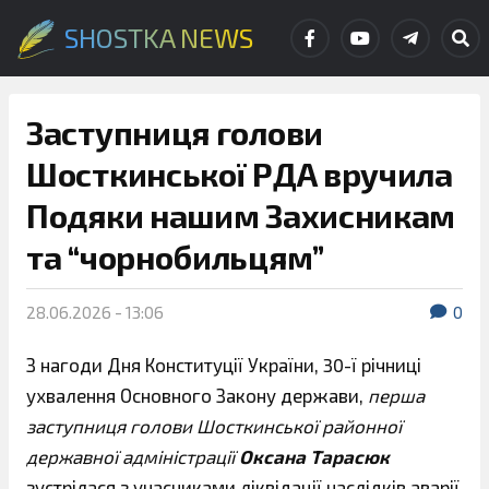
SHOSTKA NEWS
Заступниця голови
Шосткинської РДА вручила
Подяки нашим Захисникам
та “чорнобильцям”
28.06.2026 - 13:06
0
З нагоди Дня Конституції України, 30-ї річниці
ухвалення Основного Закону держави,
перша
заступниця голови Шосткинської районної
державної адміністрації
Оксана Тарасюк
зустрілася з учасниками ліквідації наслідків аварії