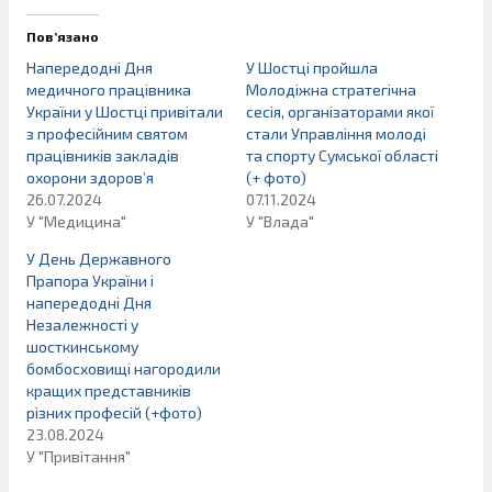
Пов’язано
Напередодні Дня
У Шостці пройшла
медичного працівника
Молодіжна стратегічна
України у Шостці привітали
сесія, організаторами якої
з професійним святом
стали Управління молоді
працівників закладів
та спорту Сумської області
охорони здоров’я
(+ фото)
26.07.2024
07.11.2024
У "Медицина"
У "Влада"
У День Державного
Прапора України і
напередодні Дня
Незалежності у
шосткинському
бомбосховищі нагородили
кращих представників
різних професій (+фото)
23.08.2024
У "Привітання"