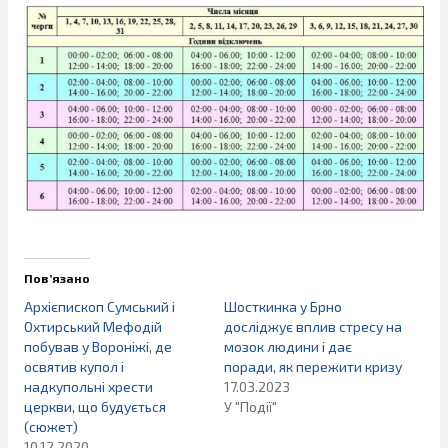
Пов’язано
Архієпископ Сумський і
Шосткинка у Брно
Охтирський Мефодій
досліджує вплив стресу на
побував у Вороніжі, де
мозок людини і дає
освятив купол і
поради, як пережити кризу
надкупольні хрести
17.03.2023
церкви, що будується
У "Події"
(сюжет)
10.12.2020