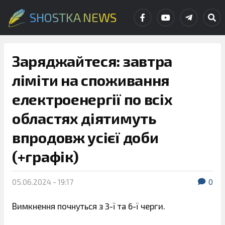
SHOSTKA NEWS
Заряджайтеся: завтра
ліміти на споживання
електроенергії по всіх
областях діятимуть
впродовж усієї доби
(+графік)
05.06.2024 - 19:17
0
Вимкнення почнуться з 3-ї та 6-ї черги.