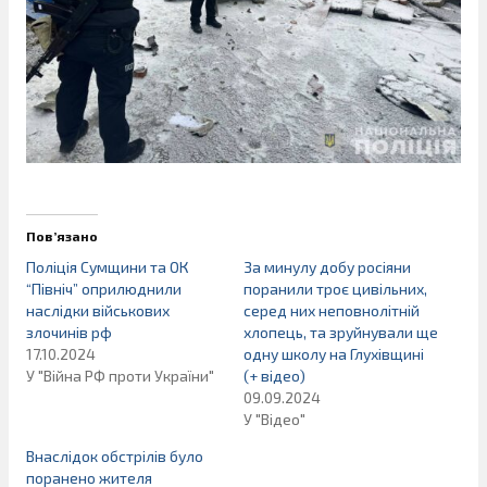
Пов’язано
Поліція Сумщини та ОК
За минулу добу росіяни
“Північ” оприлюднили
поранили троє цивільних,
наслідки військових
серед них неповнолітній
злочинів рф
хлопець, та зруйнували ще
17.10.2024
одну школу на Глухівщині
У "Війна РФ проти України"
(+ відео)
09.09.2024
У "Відео"
Внаслідок обстрілів було
поранено жителя