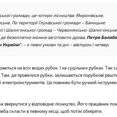
ської громади, це чотири лісництва: Миронівське,
ьке. По території Глухівської громади – Баницьке
кої і Шалигинської громад – Червонянсько-Шалигинське
, де безоплатно можна заготовити дрова,
Петро Балаб
и України”
, – є певні умови та дні – вівторок і четвер.
ються на всіх видах рубок. І на суцільних рубках. Так с
ня. Там, де провелися рубки, залишаються порубкові рештк
 електроінструментів. Це повинен бути ручний інструмен
а звернутися у відповідне лісництво. Його працівник п
реба скласти в певному місці, щоб потім обміряти.