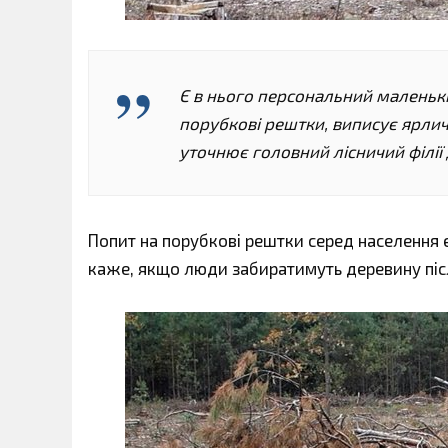
Є в нього персональний маленьк
порубкові рештки, виписує ярличо
уточнює головний лісничий філії Д
Попит на порубкові рештки серед населення 
каже, якщо люди забиратимуть деревину післ