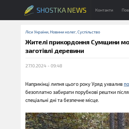
SHOSTKA NEWS
Контакти
Пов
Ліси України
,
Новини колег
,
Суспільство
Жителі прикордоння Сумщини мо
заготівлі деревини
27.10.2024 - 09:48
Наприкінці липня цього року Уряд ухвалив
по
безоплатно забирати порубкові рештки після 
спеціальні дні та безпечне місце.