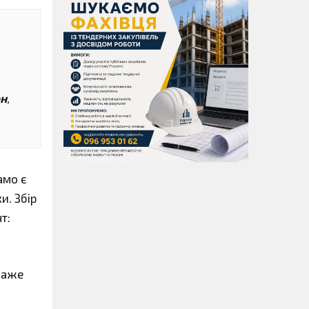
он
,
амо є
и. Збір
т:
окаже