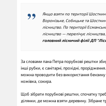
Якщо взяти по території Шосткин
Воронізьке, Собицьке та Шосткинс
лісництво. По території Есмансь
лісництво — перелічує лісництва
головний лісничий філії ДП “Ліс
За словами пана Петра порубкові рештки збира
інші рубки, є санітарні, прохідні, проріджен
можна проводити без використання бензину і
ножівка, сокира.
Щоб зібрати порубкові рештки, спочатку треб
ділянки, де можна взяти деревину. Зібране т