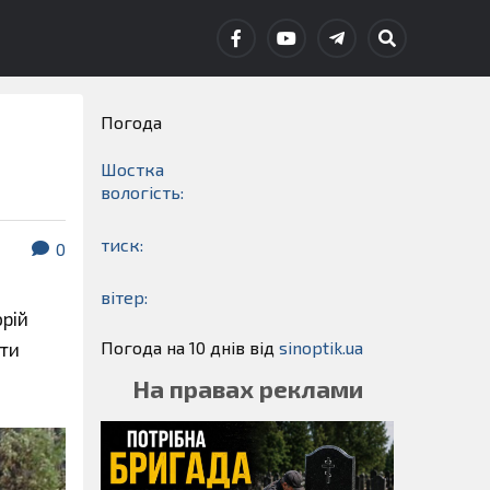
Погода
Шостка
вологість:
тиск:
0
вітер:
рій
Погода на 10 днів від
sinoptik.ua
ати
На правах реклами