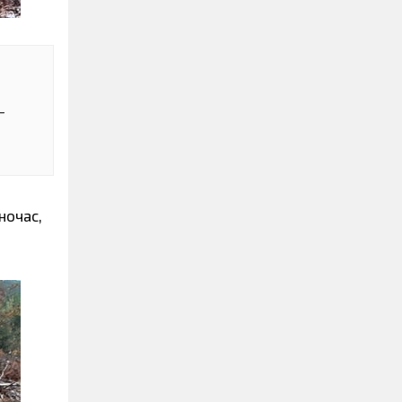
–
ночас,