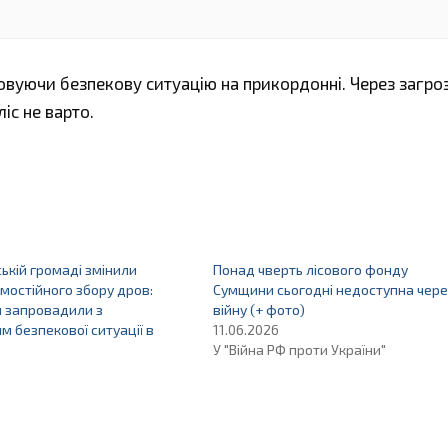
овуючи безпекову ситуацію на прикордонні. Через загро
іс не варто.
ькій громаді змінили
Понад чверть лісового фонду
мостійного збору дров:
Сумщини сьогодні недоступна чере
 запровадили з
війну (+ фото)
м безпекової ситуації в
11.06.2026
У "Війна РФ проти України"
"