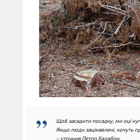
Щоб засадити посадку, ми оці ку
Якщо люди зацікавлені, хочуть п
– уточнив Петро Балабон.