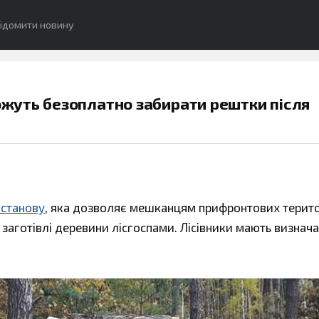
ідомити новину
жуть безоплатно забирати рештки після
станову
, яка дозволяє мешканцям прифронтових терито
заготівлі деревини лісгоспами. Лісівники мають визнач