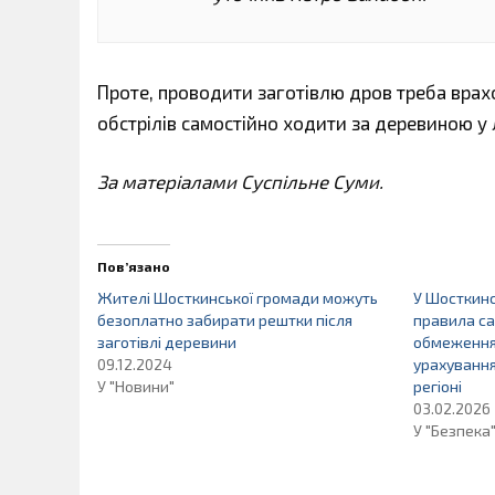
Проте, проводити заготівлю дров треба врах
обстрілів самостійно ходити за деревиною у л
За матеріалами Суспільне Суми.
Пов’язано
Жителі Шосткинської громади можуть
У Шосткинс
безоплатно забирати рештки після
правила са
заготівлі деревини
обмеження
09.12.2024
урахування
У "Новини"
регіоні
03.02.2026
У "Безпека