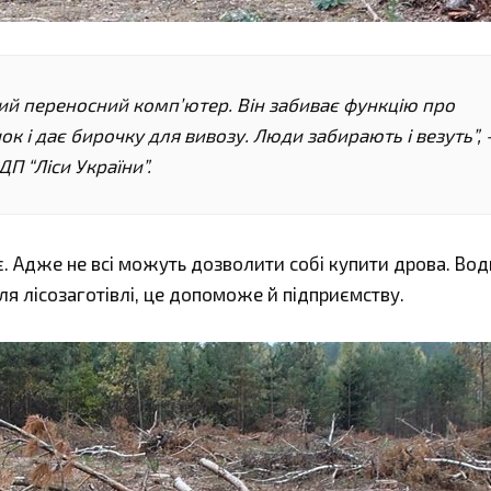
ий переносний комп’ютер. Він забиває функцію про
к і дає бирочку для вивозу. Люди забирають і везуть”, 
П “Ліси України”.
є. Адже не всі можуть дозволити собі купити дрова. Вод
я лісозаготівлі, це допоможе й підприємству.