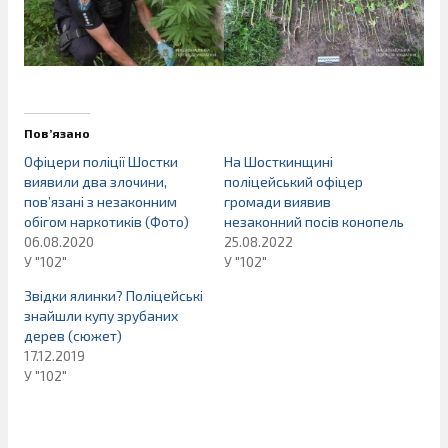
Пов’язано
Офіцери поліції Шостки
На Шосткинщині
виявили два злочини,
поліцейський офіцер
пов’язані з незаконним
громади виявив
обігом наркотиків (Фото)
незаконний посів конопель
06.08.2020
25.08.2022
У "102"
У "102"
Звідки ялинки? Поліцейські
знайшли купу зрубаних
дерев (сюжет)
17.12.2019
У "102"