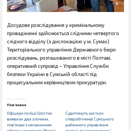
Досудове розслідування у кримінальному
провадженні здійснюється слідчими четвертого
слідчого відділу (з дислокацією у м. Сумах)
Територіального управління Державного бюро
розслідувань, розташованого в місті Полтаві,
оперативний супровід – Управління Служби
безпеки України в Сумській області під
процесуальним керівництвом прокуратури.
Пов’язано
Офіцери поліції Шостки
Судитимуть шістьох
виявили два злочини,
співробітників Сумського
пов’язані з незаконним
районного управління
обігом наркотиків (Фото)
поліції, які “розкривали”