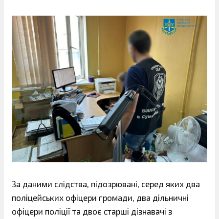
За даними слідства, підозрювані, серед яких два
поліцейських офіцери громади, два дільничні
офіцери поліції та двоє старші дізнавачі з