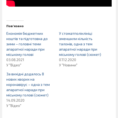
Пов’язано
Економія бюджетних
У стоматполіклініці
коштів та підготовка до
зменшили кількість
зими – головні теми
талонів, одна з тем
апаратної наради при
апаратної наради при
міському голові
міському голові (cюжет)
03.08.2021
07.12.2020
У "Відео"
У "Новини"
За вихідні додалось 8
нових хворих на
коронавірус – одна з тем
апаратної наради при
міському голові (cюжет)
14.09.2020
У "Відео"