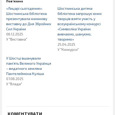
Пов’язано
«Лицарі сьогодення»:
Шосткинська дитяча
Шосткинська бібліотека
бібліотека запрошує юних
презентувала книжкову
творців взяти участь у
виставку до Дня Збройних
всеукраїнському конкурсі
Сил України
«Символіка України:
06.12.2025
вивчаємо, шануємо,
У "Виставка"
творимо»
25.04.2025
У "Конкурси"
У Шостці вшанували
пам’ять Великого Українця
– видатного земляка
Пантелеймона Куліша
07.08.2025
У "Влада"
КОМЕНТУВАТИ