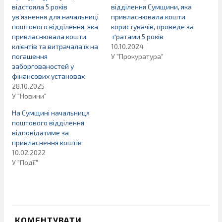
відстояла 5 років
відділення Сумщини, яка
ув’язнення для начальниці
привласнювала кошти
поштового відділення, яка
користувачів, проведе за
привласнювала кошти
ґратами 5 років
клієнтів та витрачала їх на
10.10.2024
погашення
У "Прокуратура"
заборгованостей у
фінансових установах
28.10.2025
У "Новини"
На Сумщині начальниця
поштового відділення
відповідатиме за
привласнення коштів
10.02.2022
У "Події"
КОМЕНТУВАТИ