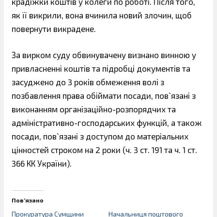
крадіжки коштів у колеги по роботі. Після того,
як її викрили, вона вчинила новий злочин, щоб
повернути викрадене.
За вирком суду обвинувачену визнано винною у
привласненні коштів та підробці документів та
засуджено до 3 років обмеження волі з
позбавлення права обіймати посади, пов`язані з
виконанням організаційно-розпорядчих та
адміністративно-господарських функцій, а також
посади, пов`язані з доступом до матеріальних
цінностей строком на 2 роки (ч. 3 ст. 191 та ч. 1 ст.
366 КК України).
Пов’язано
Прокуратура Сумщини
Начальниця поштового