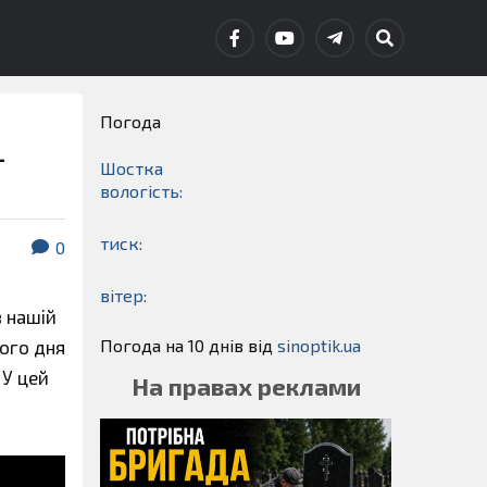
Погода
–
Шостка
вологість:
тиск:
0
вітер:
в нашій
Погода на 10 днів від
sinoptik.ua
ього дня
 У цей
На правах реклами