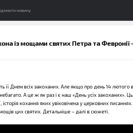
ідомити новину
она із мощами святих Петра та Февронії 
ть її Днем всіх закоханих. Але якщо про день 14 лютого 
 небагато. А це ж як раз і є наш «День усіх закоханих». Ц
 історія кохання яких увіковічена у церковних писаннях.
мощів цих святих. Детальніше – далі в сюжеті.