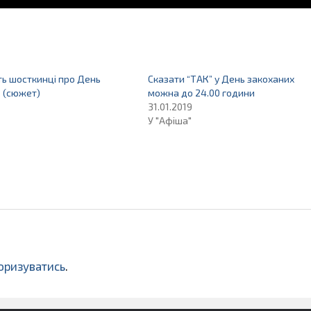
ь шосткинці про День
Сказати “ТАК” у День закоханих
 (сюжет)
можна до 24.00 години
31.01.2019
У "Афіша"
оризуватись
.