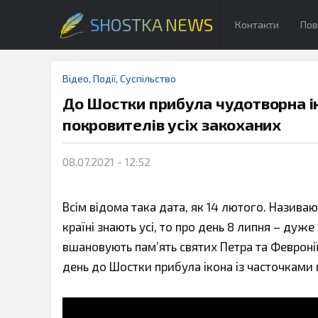
SHOSTKA NEWS
Контакти
Пов
Відео
,
Події
,
Суспільство
До Шостки прибула чудотворна ік
покровителів усіх закоханих
08.07.2021 - 12:52
Всім відома така дата, як 14 лютого. Називаю
країні знають усі, то про день 8 липня – дуже
вшановують пам’ять святих Петра та Февронії,
день до Шостки прибула ікона із часточками 