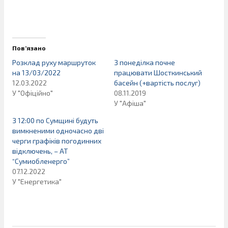
Пов’язано
Розклад руху маршруток
З понеділка почне
на 13/03/2022
працювати Шосткинський
12.03.2022
басейн (+вартість послуг)
У "Офіційно"
08.11.2019
У "Афіша"
З 12:00 по Сумщині будуть
вимкненими одночасно дві
черги графіків погодинних
відключень, – АТ
“Сумиобленерго”
07.12.2022
У "Енергетика"