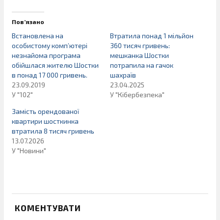
Пов’язано
Встановлена на
Втратила понад 1 мільйон
особистому комп’ютері
360 тисяч гривень:
незнайома програма
мешканка Шостки
обійшлася жителю Шостки
потрапила на гачок
в понад 17 000 гривень.
шахраїв
23.09.2019
23.04.2025
У "102"
У "Кібербезпека"
Замість орендованої
квартири шосткинка
втратила 8 тисяч гривень
13.07.2026
У "Новини"
КОМЕНТУВАТИ