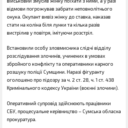
військовий змусив жінку поїхати з ними, а у разі
відмови погрожував забрати неповнолітнього
онука. Окупант вивіз жінку до ставка, наказав
стати на коліна біля лунки та кілька разів
вистрілив у повітря, імітуючи розстріл.
Встановили особу зловмисника слідчі відділу
розслідування злочинів, учинених в умовах
збройного конфлікту та оперативники карного
розшуку поліції Сумщини. Наразі фігуранту
оголошено про підозру за ч. 2 ст. 28, ч. 1 ст. 438
Кримінального кодексу України (воєнні злочини).
Оперативний супровід здійснюють працівники
СБУ, процесуальне керівництво – Сумська обласна
прокуратура.