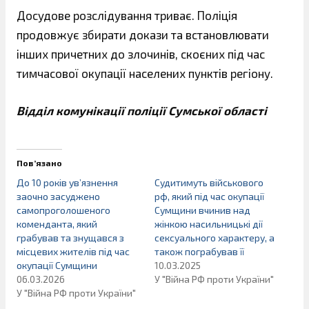
Досудове розслідування триває. Поліція
продовжує збирати докази та встановлювати
інших причетних до злочинів, скоєних під час
тимчасової окупації населених пунктів регіону.
Відділ комунікації поліції Сумської області
Пов’язано
До 10 років ув’язнення
Судитимуть військового
заочно засуджено
рф, який під час окупації
самопроголошеного
Сумщини вчинив над
коменданта, який
жінкою насильницькі дії
грабував та знущався з
сексуального характеру, а
місцевих жителів під час
також пограбував її
окупації Сумщини
10.03.2025
06.03.2026
У "Війна РФ проти України"
У "Війна РФ проти України"