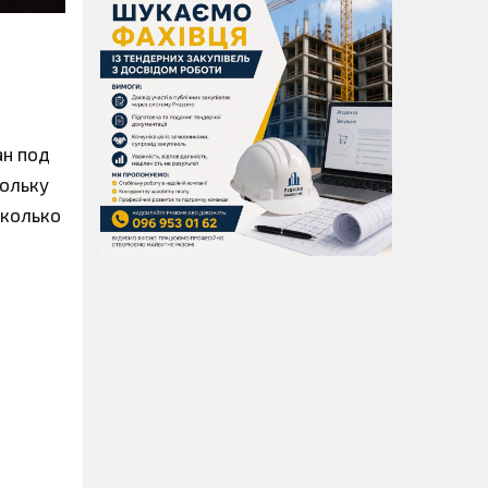
ан под
кольку
сколько