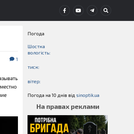
Погода
Шостка
вологість:
1
тиск:
азывать
вітер:
еместно
шие
Погода на 10 днів від
sinoptik.ua
На правах реклами