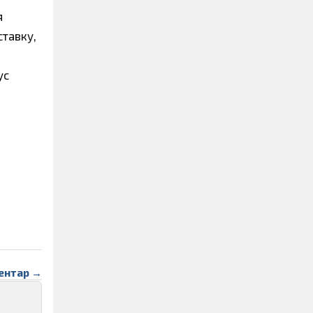
я
ставку,
ус
ентар →