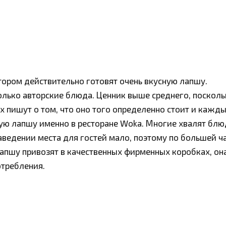
тором действительно готовят очень вкусную лапшу.
только авторские блюда. Ценник выше среднего, посколь
х пишут о том, что оно того определенно стоит и кажд
ую лапшу именно в ресторане Woka. Многие хвалят блю
аведении места для гостей мало, поэтому по большей ч
Лапшу привозят в качественных фирменных коробках, он
отребления.