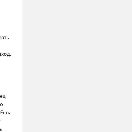
зать
дход.
лец
но
 Есть
т
ь