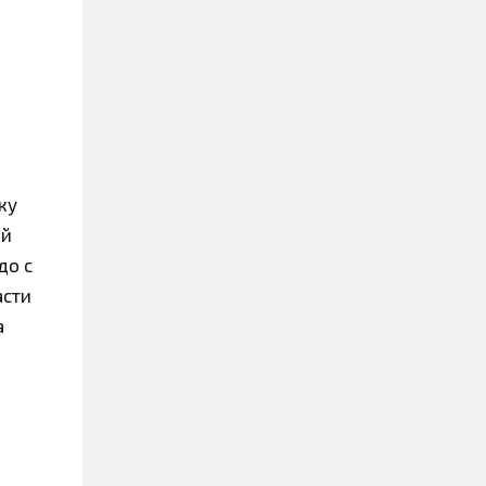
ку
ый
до с
асти
а