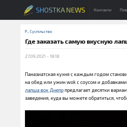
SHOSTKA NEWS
Контакти
Пов
Р.
,
Суспільство
Где заказать самую вкусную лап
27.09.2021 - 18:18
Паназиатская кухня с каждым годом станови
на обед или ужин wok с соусом и добавками
лапша вок Днепр
предлагает десятки вариант
заведения, куда вы можете обратиться, что