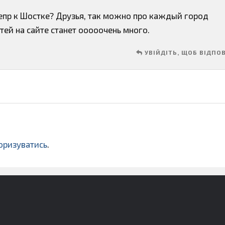
пр к Шостке? Друзья, так можно про каждый город
тей на сайте станет ооооочень много.
УВІЙДІТЬ, ЩОБ ВІДПО
оризуватись
.