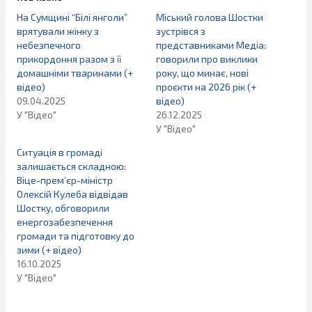
На Сумщині “Білі янголи”
Міський голова Шостки
врятували жінку з
зустрівся з
небезпечного
представниками Медіа:
прикордоння разом з її
говорили про виклики
домашніми тваринами (+
року, що минає, нові
відео)
проєкти на 2026 рік (+
09.04.2025
відео)
У "Відео"
26.12.2025
У "Відео"
Ситуація в громаді
залишається складною:
Віце-прем’єр-міністр
Олексій Кулеба відвідав
Шостку, обговорили
енергозабезпечення
громади та підготовку до
зими (+ відео)
16.10.2025
У "Відео"