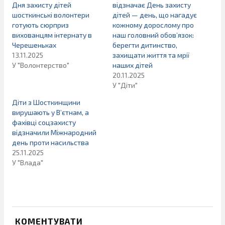
Дня захисту дітей
відзначає День захисту
шосткинські волонтери
дітей — день, що нагадує
готують сюрприз
кожному дорослому про
вихованцям інтернату в
наш головний обов’язок:
Черешеньках
берегти дитинство,
13.11.2025
захищати життя та мрії
У "Волонтерство"
наших дітей
20.11.2025
У "Діти"
Діти з Шосткинщини
вирушають у В’єтнам, а
фахівці соцзахисту
відзначили Міжнародний
день проти насильства
25.11.2025
У "Влада"
КОМЕНТУВАТИ