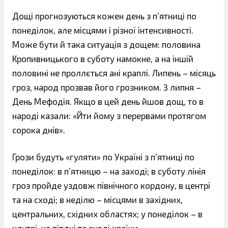
Дощі прогнозуються кожен день з п’ятниці по
понеділок, але місцями і різної інтенсивності.
Може бути й така ситуація з дощем: половина
Кропивницького в суботу намокне, а на іншій
половині не проллється ані краплі. Липень – місяць
гроз, народ прозвав його грозником. 3 липня –
День Мефодія. Якщо в цей день йшов дощ, то в
народі казали: «Йти йому з перервами протягом
сорока днів».
Грози будуть «гуляти» по Україні з п’ятниці по
понеділок: в п’ятницю – на заході; в суботу лінія
гроз пройде уздовж північного кордону, в центрі
та на сході; в неділю – місцями в західних,
центральних, східних областях; у понеділок – в