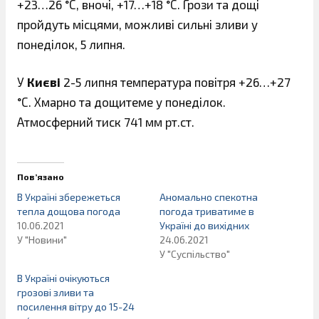
+23…26 °С, вночі, +17…+18 °С. Грози та дощі
пройдуть місцями, можливі сильні зливи у
понеділок, 5 липня.
У
Києві
2-5 липня температура повітря +26…+27
°С. Хмарно та дощитеме у понеділок.
Атмосферний тиск 741 мм рт.ст.
Пов’язано
В Україні збережеться
Аномально спекотна
тепла дощова погода
погода триватиме в
10.06.2021
Україні до вихідних
У "Новини"
24.06.2021
У "Суспільство"
В Україні очікуються
грозові зливи та
посилення вітру до 15-24