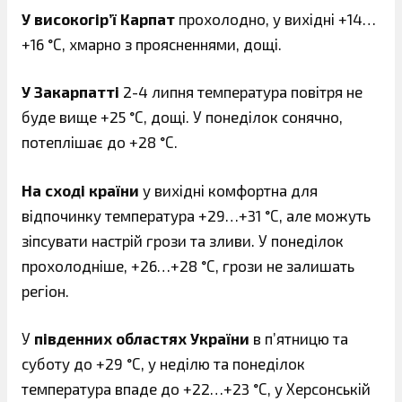
У високогір’ї Карпат
прохолодно, у вихідні +14…
+16 °С, хмарно з проясненнями, дощі.
У Закарпатті
2-4 липня температура повітря не
буде вище +25 °С, дощі. У понеділок сонячно,
потеплішає до +28 °С.
На сході країни
у вихідні комфортна для
відпочинку температура +29…+31 °С, але можуть
зіпсувати настрій грози та зливи. У понеділок
прохолодніше, +26…+28 °С, грози не залишать
регіон.
У
південних областях України
в п’ятницю та
суботу до +29 °С, у неділю та понеділок
температура впаде до +22…+23 °С, у Херсонській