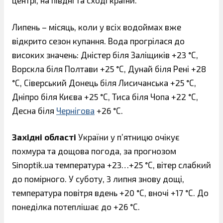
центрі, на півдні та сході країни.
Липень – місяць, коли у всіх водоймах вже
відкрито сезон купання. Вода прогрілася до
високих значень: Дністер біля Заліщиків +23 °С,
Ворскла біля Полтави +25 °С, Дунай біля Рені +28
°С, Сіверський Донець біля Лисичанська +25 °С,
Дніпро біля Києва +25 °С, Тиса біля Чопа +22 °С,
Десна біля
Чернігова
+26 °С.
Західні області
України у п’ятницю очікує
похмура та дощова погода, за прогнозом
Sinoptik.ua температура +23…+25 °С, вітер слабкий
до помірного. У суботу, 3 липня знову дощі,
температура повітря вдень +20 °С, вночі +17 °С. До
понеділка потеплішає до +26 °С.