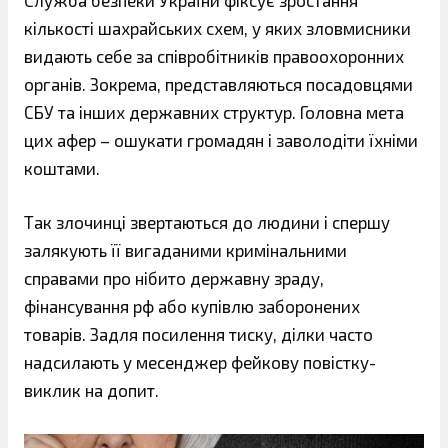
Служба безпеки України фіксує зростання
кількості шахрайських схем, у яких зловмисники
видають себе за співробітників правоохоронних
органів. Зокрема, представляються посадовцями
СБУ та інших державних структур. Головна мета
цих афер – ошукати громадян і заволодіти їхніми
коштами.
Так злочинці звертаються до людини і спершу
залякують її вигаданими кримінальними
справами про нібито державну зраду,
фінансування рф або купівлю заборонених
товарів. Задля посилення тиску, ділки часто
надсилають у месенджер фейкову повістку-
виклик на допит.