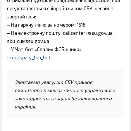
отримали підозріле повідомлення від особи, яка
представляється співробітником СБУ, негайно
звертайтеся:
– ⁠На гарячу лінію за номером: 1516
– На електронну пошту: callcenter@ssu.gov.ua,
sbu_cu@ssu.gov.ua
– У Чат-бот «Спали» ФСБшника»:
t.me/spaly_fsb_bot
.
Звертаємо увагу, що СБУ працює
вийнятково в межах чинного українського
законодавства та задля безпеки кожного
українця.