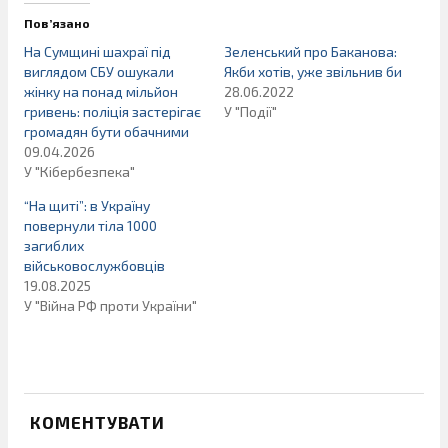
Пов’язано
На Сумщині шахраї під
Зеленський про Баканова:
виглядом СБУ ошукали
Якби хотів, уже звільнив би
жінку на понад мільйон
28.06.2022
гривень: поліція застерігає
У "Події"
громадян бути обачними
09.04.2026
У "Кібербезпека"
“На щиті”: в Україну
повернули тіла 1000
загиблих
військовослужбовців
19.08.2025
У "Війна РФ проти України"
КОМЕНТУВАТИ