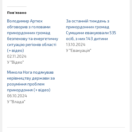
Пов’язано
Володимир Артюх
За останній тиждень з
обговорив з головами
прикордонних громад
прикордонних громад
Сумщини евакуювали 535
безпекову та енергетичну
осіб, з них 143 дитини
ситуацію регіонів області
13.10.2024
(+ відео)
У "Евакуація"
02.11.2024
У "Відео"
Микола Нога подякував
керівництву держави за
розуміння проблем
прикордоння (+ відео)
06.10.2024
У "Влада"