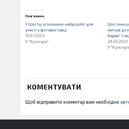
Пов’язано
У Шостці оголошено набір робіт для
Шосткинсь
участі у фотовиставці
митців дол
19.07.2023
барви” (+в
У "Культура"
28.09.2022
У "Культур
КОМЕНТУВАТИ
Щоб відправити коментар вам необхідно
авт