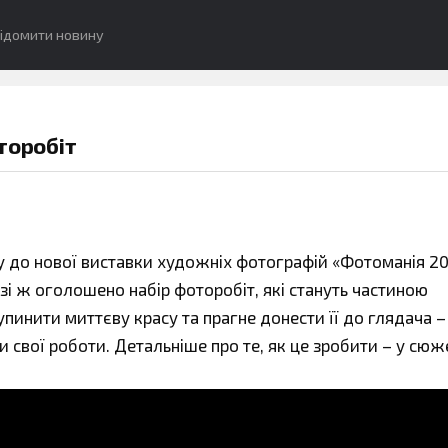
ідомити новину
торобіт
 до нової виставки художніх фотографій «Фотоманія 20
азі ж оголошено набір фоторобіт, які стануть частиною
зупинити миттєву красу та прагне донести її до глядача –
 свої роботи. Детальніше про те, як це зробити – у сюже