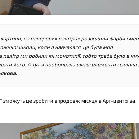
картини, на паперових палітрах розводили фарби і мен
дожньої школи, коли я навчалася, це була моя
з палітр ми робили як монотипії, тобто треба було в ни
ати його. А тут я пообривала цікаві елементи і склала 
лкова.
” зможуть це зробити впродовж місяця в Арт-центрі за