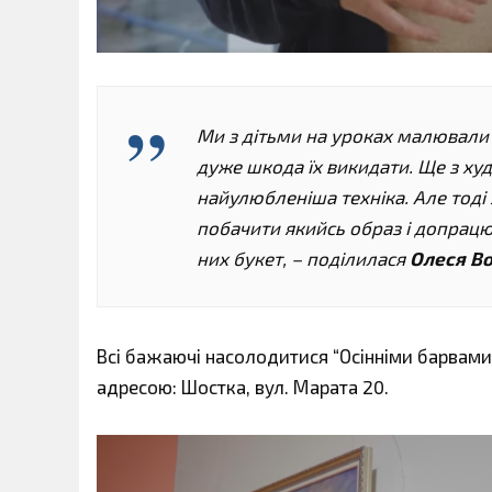
Ми з дітьми на уроках малювали 
дуже шкода їх викидати. Ще з ху
найулюбленіша техніка. Але тоді 
побачити якийсь образ і допрацюв
них букет, – поділилася
Олеся Во
Всі бажаючі насолодитися “Осінніми барвами
адресою: Шостка, вул. Марата 20.