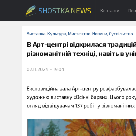
SHOSTKA NEWS
Контакти
Пов
Виставка
,
Культура
,
Мистецтво
,
Новини
,
Суспільство
В Арт-центрі відкрилася традицій
різноманітній техніці, навіть в ун
02.11.2024 - 19:04
Експозиційна зала Арт-центру розфарбувалася
художню виставку «Осінні барви». Цього року
огляд відвідувачам 137 робіт у різноманітних 