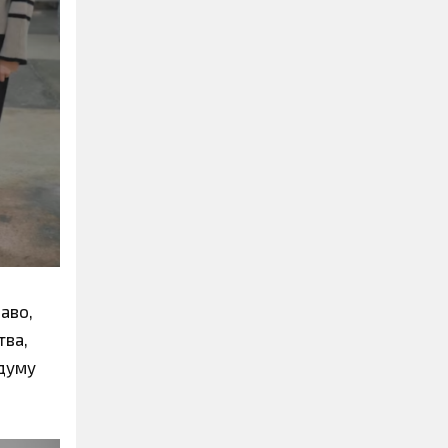
каво,
тва,
адуму