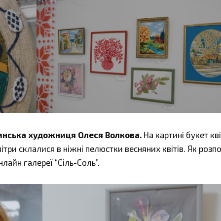
нська художниця Олеся Волкова.
На картині букет кві
ітри склалися в ніжні пелюстки весняних квітів. Як розп
лайн галереї “Сіль-Соль”.