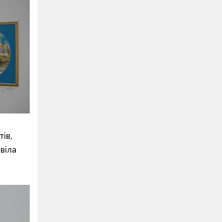
тів,
овіла