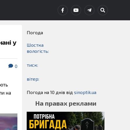
Погода
нані у
Шостка
вологість:
тиск:
0
вітер:
ають
Погода на 10 днів від
sinoptik.ua
ли на
На правах реклами