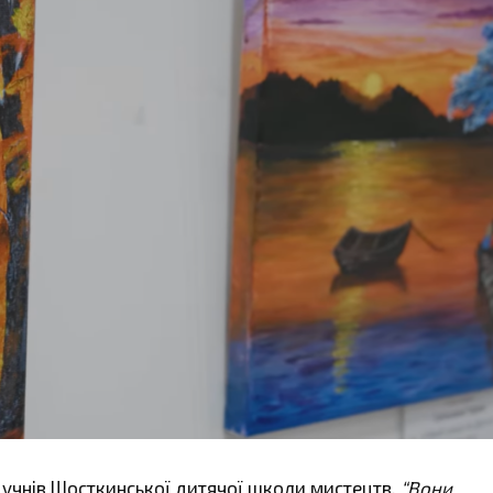
и учнів Шосткинської дитячої школи мистецтв.
“Вони