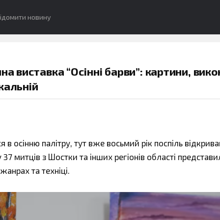
ідомити новину
на виставка “Осінні барви”: картини, вико
ікальній
 в осінню палітру, тут вже восьмий рік поспіль відкрив
 37 митців з Шостки та інших регіонів області представи
жанрах та техніці.