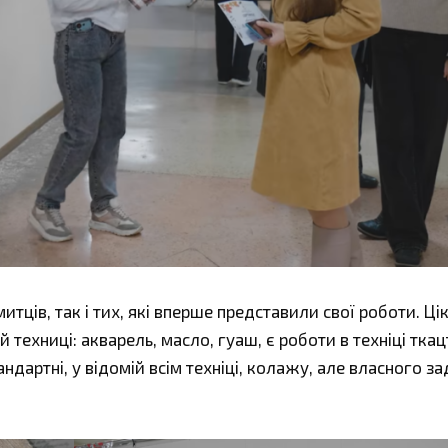
ців, так і тих, які вперше представили свої роботи. Ці
й техниці: акварель, масло, гуаш, є роботи в техніці ткац
ндартні, у відомій всім техніці, колажу, але власного з