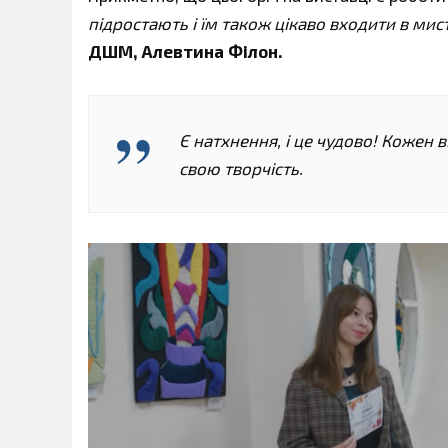
підростають і їм також цікаво входити в мист
ДШМ, Алевтина Філон.
Є натхнення, і це чудово! Кожен в
свою творчість.