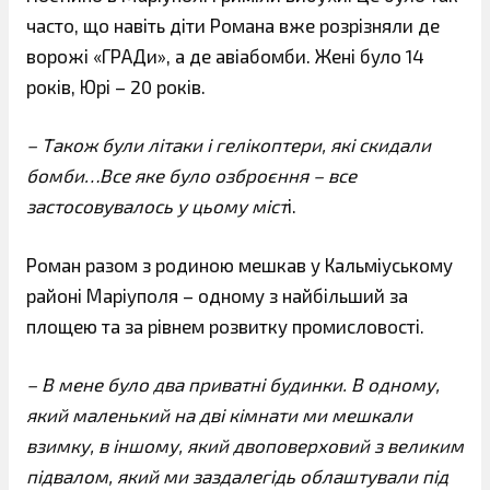
часто, що навіть діти Романа вже розрізняли де
ворожі «ГРАДи», а де авіабомби. Жені було 14
років, Юрі – 20 років.
– Також були літаки і гелікоптери, які скидали
бомби…Все яке було озброєння – все
застосовувалось у цьому міст
і.
Роман разом з родиною мешкав у Кальміуському
районі Маріуполя – одному з найбільший за
площею та за рівнем розвитку промисловості.
– В мене було два приватні будинки. В одному,
який маленький на дві кімнати ми мешкали
взимку, в іншому, який двоповерховий з великим
підвалом, який ми заздалегідь облаштували під