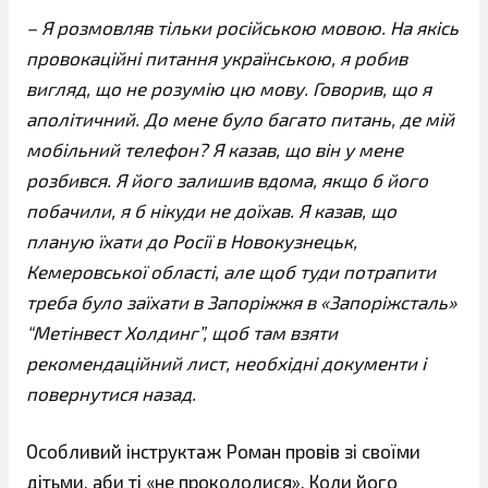
– Я розмовляв тільки російською мовою. На якісь
провокаційні питання українською, я робив
вигляд, що не розумію цю мову. Говорив, що я
аполітичний. До мене було багато питань, де мій
мобільний телефон? Я казав, що він у мене
розбився. Я його залишив вдома, якщо б його
побачили, я б нікуди не доїхав. Я казав, що
планую їхати до Росії в Новокузнецьк,
Кемеровської області, але щоб туди потрапити
треба було заїхати в Запоріжжя в «Запоріжсталь»
“Метінвест Холдинг”, щоб там взяти
рекомендаційний лист, необхідні документи і
повернутися назад.
Особливий інструктаж Роман провів зі своїми
дітьми, аби ті «не прокололися». Коли його