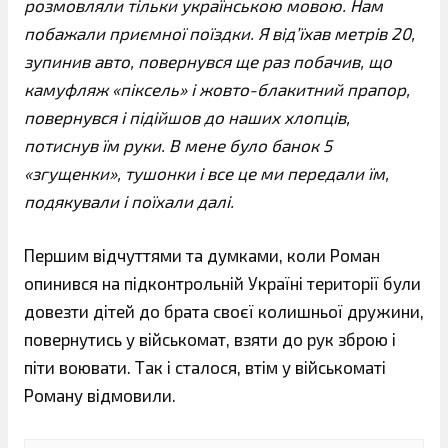
розмовляли тільки українською мовою. Нам
побажали приємної поїздки. Я від’їхав метрів 20,
зупинив авто, повернувся ще раз побачив, що
камуфляж «піксель» і жовто-блакитний прапор,
повернувся і підійшов до наших хлопців,
потиснув їм руки. В мене було банок 5
«згущенки», тушонки і все це ми передали їм,
подякували і поїхали далі.
Першим відчуттями та думками, коли Роман
опинився на підконтрольній Україні території були
довезти дітей до брата своєї колишньої дружини,
повернутись у військомат, взяти до рук зброю і
піти воювати. Так і сталося, втім у військоматі
Роману відмовили.