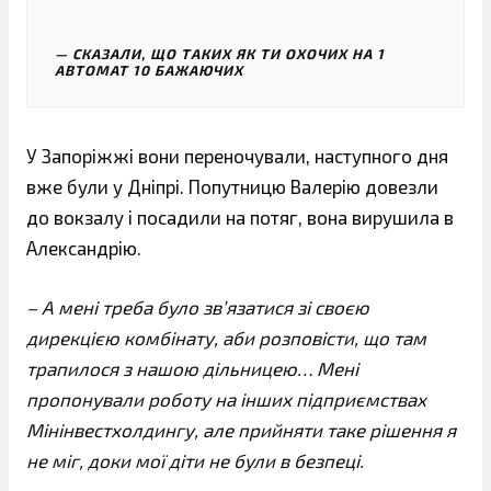
СКАЗАЛИ, ЩО ТАКИХ ЯК ТИ ОХОЧИХ НА 1
АВТОМАТ 10 БАЖАЮЧИХ
У Запоріжжі вони переночували, наступного дня
вже були у Дніпрі. Попутницю Валерію довезли
до вокзалу і посадили на потяг, вона вирушила в
Александрію.
– А мені треба було зв’язатися зі своєю
дирекцією комбінату, аби розповісти, що там
трапилося з нашою дільницею… Мені
пропонували роботу на інших підприємствах
Мінінвестхолдингу, але прийняти таке рішення я
не міг, доки мої діти не були в безпеці.