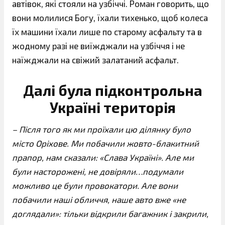
автівок, які стояли на узбіччі. Роман говорить, що
вони молилися Богу, їхали тихенько, щоб колеса
їх машини їхали лише по старому асфальту та в
жодному разі не виїжджали на узбіччя і не
наїжджали на свіжий залатаний асфальт.
Далі була підконтрольна
Україні територія
– Після того як ми проїхали цю ділянку було
місто Оріхове. Ми побачили жовто-блакитний
прапор, нам сказали: «Слава Україні». Але ми
були насторожені, не довіряли…подумали
можливо це були провокатори. Але вони
побачили наші обличчя, наше авто вже «не
доглядали»: тільки відкрили багажник і закрили,