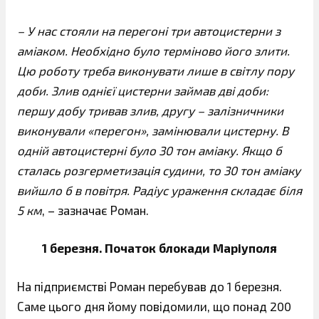
– У нас стояли на перегоні три автоцистерни з
аміаком. Необхідно було терміново його злити.
Цю роботу треба виконувати лише в світлу пору
доби. Злив однієї цистерни займав дві доби:
першу добу тривав злив, другу – залізничники
виконували «перегон», замінювали цистерну. В
одній автоцистерні було 30 тон аміаку. Якщо б
сталась розгерметизація судини, то 30 тон аміаку
вийшло б в повітря. Радіус ураження складає біля
5 км
, – зазначає Роман.
1 березня. Початок блокади Маріуполя
На підприємстві Роман перебував до 1 березня.
Саме цього дня йому повідомили, що понад 200