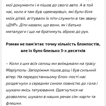
мої документи і я пішов до свого авто. А в той
час, коли я там був «деенерівці», які були біля
моїх дітей, агітували їх піти служити в так звану
«ДНР». Діти казали, що вони, як і батько
металурги і що не братимуть зброю до рук.
Роман не пам’ятає точну кількість блокпостів,
але їх було близько 3-х десятків
– Коли з цих всіх селищ ми виїжджали на трасу
Маріуполь-Запоріжжя пішов дощ і був сильний
вітер. На передостанньому блок-пості нас
роздягнули з середнім сином повністю до гола і
шукали якісь татуювання. Одягнутися не
дозволяли, шукали в наших речах сім-карти та
флешки.