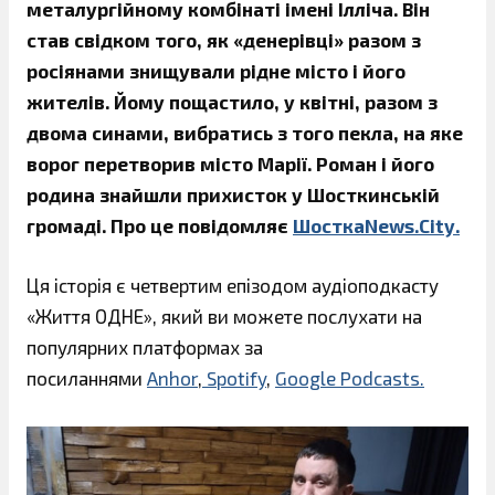
металургійному комбінаті імені Ілліча. Він
став свідком того, як «денерівці» разом з
росіянами знищували рідне місто і його
жителів. Йому пощастило, у квітні, разом з
двома синами, вибратись з того пекла, на яке
ворог перетворив місто Марії. Роман і його
родина знайшли прихисток у Шосткинській
громаді.
Про це повідомляє
ШосткаNews.City.
Ця історія є четвертим епізодом аудіоподкасту
«Життя ОДНЕ», який ви можете послухати на
популярних платформах за
посиланнями
Anhor
,
Spotify
,
Google Podcasts.