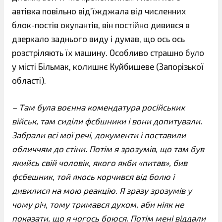
автівка повільно від’їжджала від численних
блок-постів окупантів, він постійно дивився в
дзеркало заднього виду і думав, що ось ось
розстріляють їх машину. Особливо страшно було
у місті Більмак, колишнє Куйбишеве (Запорізької
області).
– Там була воєнна комендатура російських
військ, там сиділи фсбшники і вони допитували.
Забрали всі мої речі, документи і поставили
обличчям до стіни. Потім я зрозумів, що там був
якийсь свій чоловік, якого якби «питав», бив
фсбешник, той якось корчився від болю і
дивилися на мою реакцію. Я зразу зрозумів у
чому річ, тому тримався духом, аби ніяк не
показати, що я чогось боюся. Потім мені віддали