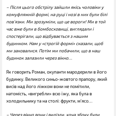
– Після цього обстрілу зайшли якісь чоловіки у
комуфляжній формі, на руці і нозі в них були білі
пов’язки. Ми зрозуміли, що це вороги! Ми в той
час вже були в бомбосховищі, виглядали і
спостерігали, що відбувається з нашим
будинком. Нам у «строгій формі» сказали, щоб
ми заховалися. Потім ми побачили, що в наш
будинок залазили через вікно…
Як говорить Роман, окупанти мародерили в його
будинку. Великого синьо-жовтого прапору, який
висів над його ліжком вони не помітили,
натомість, «вигребли» всю їжу, яка була в
холодильнику та на столі: фрукти, м’ясо…
– Через вікно вони і вилізли, хоча збоку були