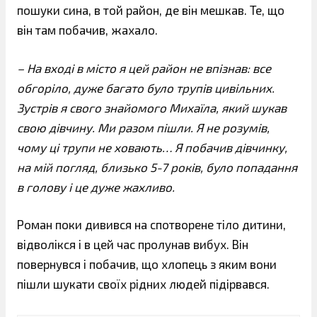
пошуки сина, в той район, де він мешкав. Те, що
він там побачив, жахало.
– На вході в місто я цей район не впізнав: все
обгоріло, дуже багато було трупів цивільних.
Зустрів я свого знайомого Михаїла, який шукав
свою дівчину. Ми разом пішли. Я не розумів,
чому ці трупи не ховають… Я побачив дівчинку,
на мій погляд, близько 5-7 років, було попадання
в голову і це дуже жахливо.
Роман поки дивився на спотворене тіло дитини,
відволікся і в цей час пролунав вибух. Він
повернувся і побачив, що хлопець з яким вони
пішли шукати своїх рідних людей підірвався.