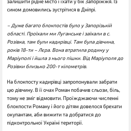
залишити рідне місто і їхати у бік Запоріжжя. Із
сином домовились зустрітися в Дніпрі.
– Дуже багато блокпостів було у Запорізькій
області. Проїхали ми Луганське і заїхали в с.
Розівка, там були кадирівці. Там була дівчина,
років 18-ти – Лєра. Вона втратила родину у
Маріуполі і йшла з нього пішки. Від Маріуполя до
Розівки близько 200-т кілометрів.
На блокпосту кадирівці запропонували забрати
цю дівчину. В її очах Роман побачив сльози, біль,
тому не зміг відмовити. Проїжджаючи численні
блокпости Роману і його дітям довелося брехати
окупантам, аби вижити та добратися до
підконтрольної Україні території.