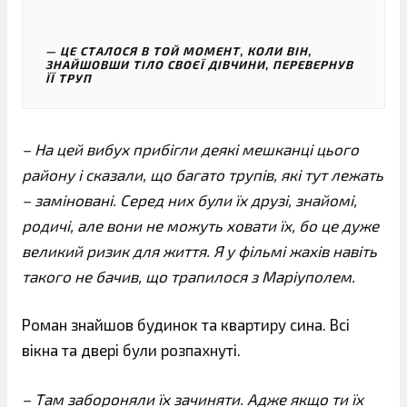
ЦЕ СТАЛОСЯ В ТОЙ МОМЕНТ, КОЛИ ВІН,
ЗНАЙШОВШИ ТІЛО СВОЄЇ ДІВЧИНИ, ПЕРЕВЕРНУВ
ЇЇ ТРУП
– На цей вибух прибігли деякі мешканці цього
району і сказали, що багато трупів, які тут лежать
– заміновані. Серед них були їх друзі, знайомі,
родичі, але вони не можуть ховати їх, бо це дуже
великий ризик для життя. Я у фільмі жахів навіть
такого не бачив, що трапилося з Маріуполем.
Роман знайшов будинок та квартиру сина. Всі
вікна та двері були розпахнуті.
– Там забороняли їх зачиняти. Адже якщо ти їх