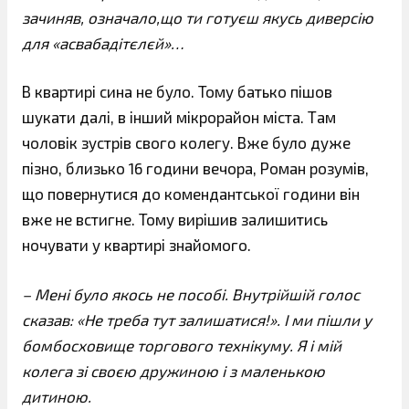
зачиняв, означало,що ти готуєш якусь диверсію
для «асвабадітєлєй»…
В квартирі сина не було. Тому батько пішов
шукати далі, в інший мікрорайон міста. Там
чоловік зустрів свого колегу. Вже було дуже
пізно, близько 16 години вечора, Роман розумів,
що повернутися до комендантської години він
вже не встигне. Тому вирішив залишитись
ночувати у квартирі знайомого.
– Мені було якось не пособі. Внутрійшій голос
сказав: «Не треба тут залишатися!». І ми пішли у
бомбосховище торгового технікуму. Я і мій
колега зі своєю дружиною і з маленькою
дитиною.