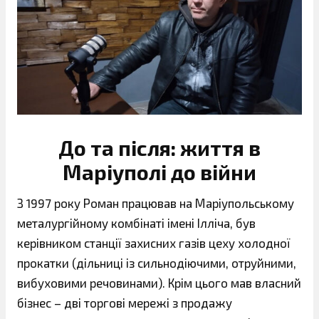
До та після: життя в
Маріуполі до війни
З 1997 року Роман працював на Маріупольському
металургійному комбінаті імені Ілліча, був
керівником станції захисних газів цеху холодної
прокатки (дільниці із сильнодіючими, отруйними,
вибуховими речовинами). Крім цього мав власний
бізнес – дві торгові мережі з продажу