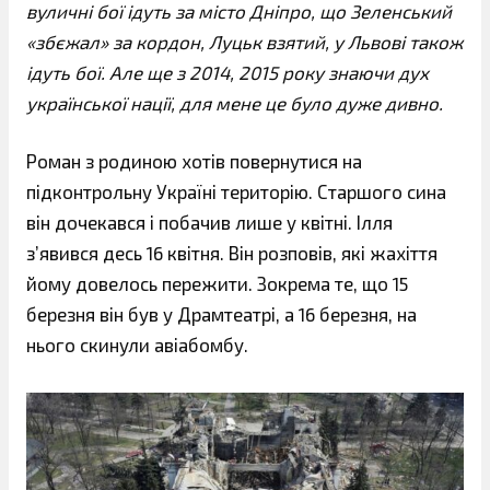
вуличні бої ідуть за місто Дніпро, що Зеленський
«збєжал» за кордон, Луцьк взятий, у Львові також
ідуть бої. Але ще з 2014, 2015 року знаючи дух
української нації, для мене це було дуже дивно.
Роман з родиною хотів повернутися на
підконтрольну Україні територію. Старшого сина
він дочекався і побачив лише у квітні. Ілля
з’явився десь 16 квітня. Він розповів, які жахіття
йому довелось пережити. Зокрема те, що 15
березня він був у Драмтеатрі, а 16 березня, на
нього скинули авіабомбу.