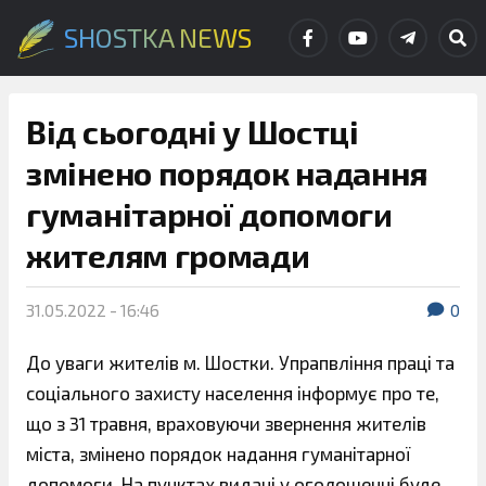
SHOSTKA NEWS
Від сьогодні у Шостці
змінено порядок надання
гуманітарної допомоги
жителям громади
31.05.2022 - 16:46
0
До уваги жителів м. Шостки. Упрапвління праці та
соціального захисту населення інформує про те,
що з 31 травня, враховуючи звернення жителів
міста, змінено порядок надання гуманітарної
допомоги. На пунктах видачі у оголошенні буде