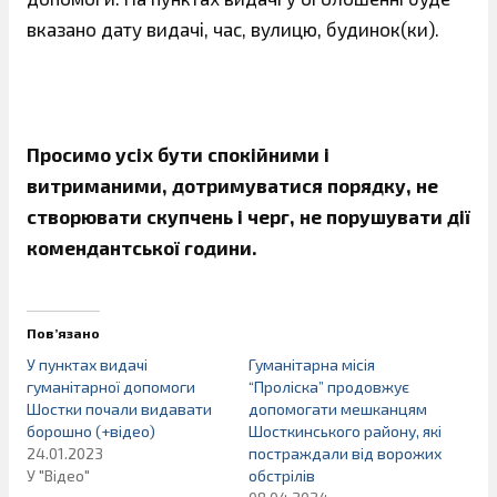
вказано дату видачі, час, вулицю, будинок(ки).
Просимо усіх бути спокійними і
витриманими, дотримуватися порядку, не
створювати скупчень і черг, не порушувати дії
комендантської години.
Пов’язано
У пунктах видачі
Гуманітарна місія
гуманітарної допомоги
“Проліска” продовжує
Шостки почали видавати
допомогати мешканцям
борошно (+відео)
Шосткинського району, які
24.01.2023
постраждали від ворожих
У "Відео"
обстрілів