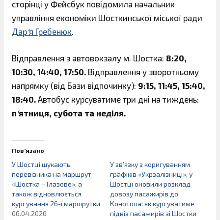
сторінці у Фейсбук повідомила начальник
управління економіки Шосткинської міської ради
Дар
‘
я Гребенюк
.
Відправлення з автовокзалу м. Шостка:
8:20,
10:30, 14:40, 17:50.
Відправлення у зворотньому
напрямку (від Бази відпочинку):
9:15, 11:45, 15:40,
18:40.
Автобус курсуватиме три дні на тиждень:
п
‘
ятниця, субота та неділя.
Пов’язано
У Шостці шукають
У зв’язку з коригуванням
перевізника на маршрут
графіків «Укрзалізниці», у
«Шостка – Глазове», а
Шостці оновили розклад
також відновлюється
довозу пасажирів до
курсування 26-ї маршрутки
Конотопа: як курсуватиме
06.04.2026
підвіз пасажирів зі Шостки