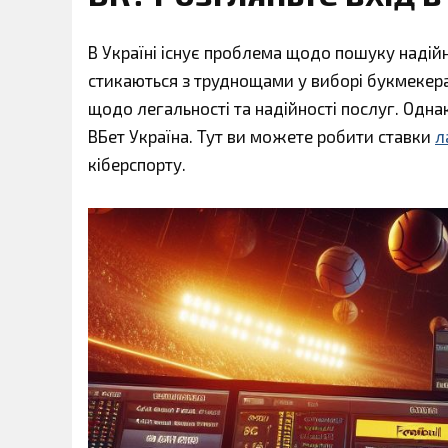
В Україні існує проблема щодо пошуку надійн
стикаються з труднощами у виборі букмекера 
щодо легальності та надійності послуг. Одна
ВБет Україна. Тут ви можете робити ставки
л
кіберспорту.