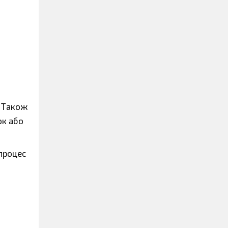
. Також
ок або
 процес