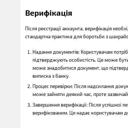
Верифікація
Після реєстрації аккаунта, верифікація необ
стандартна практика для боротьби з шахрай
Надання документів: Користувачам потрібн
підтверджують особистість. Це може бути
може знадобитися документ, що підтвер
виписка з банку.
Процес перевірки: Після надсилання докум
може зайняти деякий час, проте зазвичай
Завершення верифікації: Після успішної п
верифікованим. Це надає користувачам д