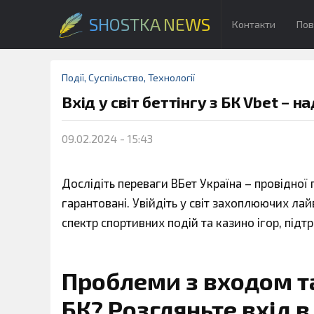
SHOSTKA NEWS
Контакти
Пов
Події
,
Суспільство
,
Технології
Вхід у cвіт беттінгу з БК Vbet – н
09.02.2024 - 15:43
Дослідіть переваги ВБет Україна – провідної
гарантовані. Увійдіть у світ захоплюючих лай
спектр спортивних подій та казино ігор, під
Проблеми з входом та
БК? Розгляньте вхід в