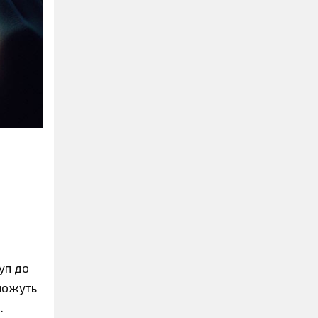
уп до
 можуть
.