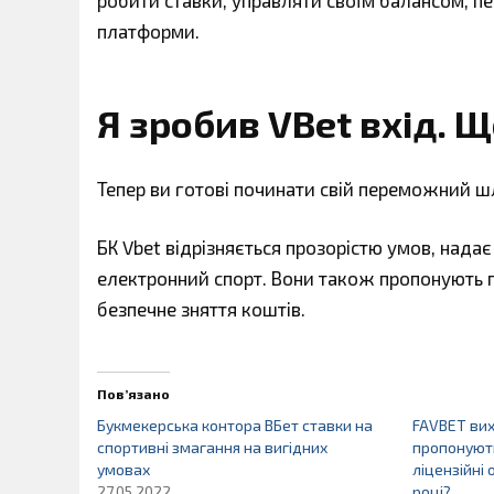
платформи.
Я зробив VBet вхід. Щ
Тепер ви готові починати свій переможний шл
БК Vbet відрізняється прозорістю умов, нада
електронний спорт. Вони також пропонують п
безпечне зняття коштів.
Пов’язано
Букмекерська контора ВБет ставки на
FAVBET вих
спортивні змагання на вигідних
пропонуют
умовах
ліцензійні
27.05.2022
році?