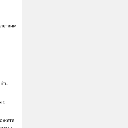
к легким
ніть
час
можете
лугами