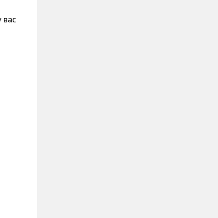
у вас