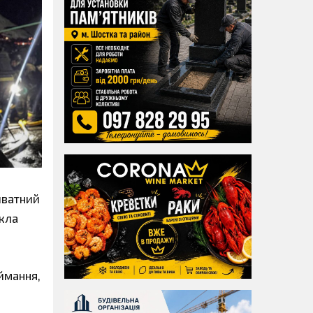
иватний
икла
ймання,