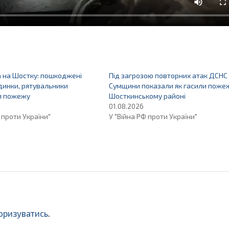
а на Шостку: пошкоджені
Під загрозою повторних атак ДСНС
динки, рятувальники
Сумщини показали як гасили пожеж
ли пожежу
Шосткинському районі
01.08.2026
 проти України"
У "Війна РФ проти України"
оризуватись
.