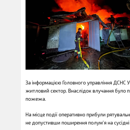
За інформацією Головного управління ДСНС У
житловий сектор. Внаслідок влучання було 
пожежа.
На місце події оперативно прибули рятуваль
не допустивши поширення полум’я на сусідні