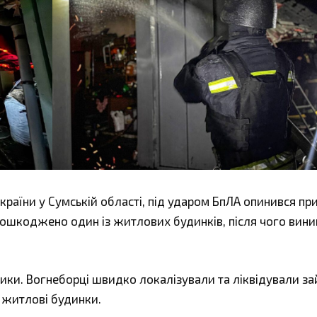
країни у Сумській області, під ударом БпЛА опинився пр
пошкоджено один із житлових будинків, після чого вин
ники. Вогнеборці швидко локалізували та ліквідували за
 житлові будинки.