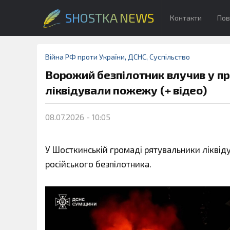
SHOSTKA NEWS
Контакти
Пов
Війна РФ проти України
,
ДСНС
,
Суспільство
Ворожий безпілотник влучив у пр
ліквідували пожежу (+ відео)
08.07.2026 - 10:05
У Шосткинській громаді рятувальники ліквід
російського безпілотника.