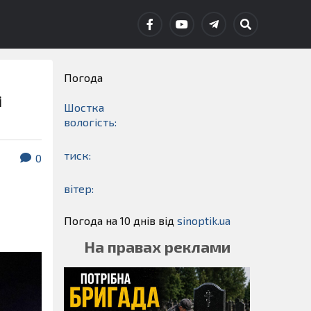
Погода
і
Шостка
вологість:
тиск:
0
вітер:
Погода на 10 днів від
sinoptik.ua
На правах реклами