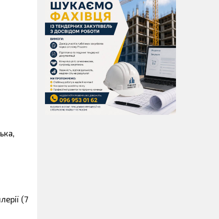
ька,
лерії (7