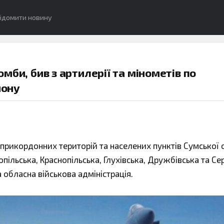
ідомити новину
бомби, бив з артилерії та мінометів по
йону
в прикордонних територій та населених пунктів Сумської 
лопільська, Краснопільська, Глухівська, Дружбівська та С
обласна військова адміністрація.