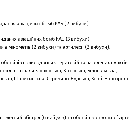
:
кидання авіаційних бомб КАБ (2 вибухи).
скидання авіаційних бомб КАБ (3 вибухи).
и з мінометів (2 вибухи) та артилерії (2 вибухи).
обстрілів прикордонних територій та населених пунктів
стрілів зазнали Юнаківська, Хотінська, Білопільська,
вська, Шалигинська, Середино-Будська, Зноб-Новгородс
:
нометний обстріл (6 вибухів) та обстріл зі ствольної арти