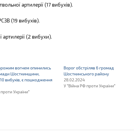
твольної артилерії (17 вибухів).
РСЗВ (19 вибухів).
ї артилерії (2 вибухи).
ворожим вогнем опинились
Ворог обстріляв 6 громад
омади Шосткинщини,
Шосткинського району
10 вибухів, є пошкодження
28.02.2024
У "Війна РФ проти України"
 проти України"