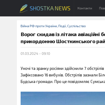
SHOSTKA NEWS
Контакти
Пов
Війна РФ проти України
,
Події
,
Суспільство
Ворог скидав із літака авіаційні 
прикордонню Шосткинського ра
01.03.2024 - 09:10
Уночі та зранку росіяни здійснили 7 обстрілі
Зафіксовано 16 вибухів. Обстрілів зазнали Бі
Будська громади. Про це повідомляє Сумська 