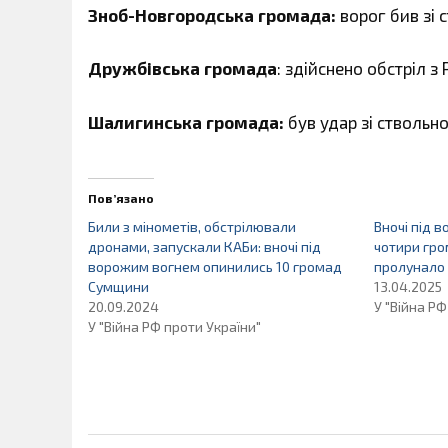
Зноб-Новгородська громада:
ворог бив зі с
Дружбівська громада
: здійснено обстріл з 
Шалигинська громада:
був удар зі ствольно
Пов’язано
Били з мінометів, обстрілювали
Вночі під 
дронами, запускали КАБи: вночі під
чотири гр
ворожим вогнем опинились 10 громад
пролунало 
Сумщини
13.04.2025
20.09.2024
У "Війна РФ
У "Війна РФ проти України"