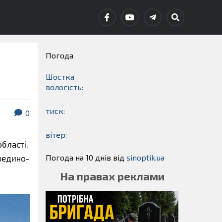
Погода
Шостка
вологість:
тиск:
0
вітер:
області.
Погода на 10 днів від
sinoptik.ua
ередино-
На правах реклами