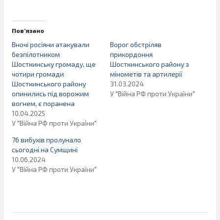
Пов’язано
Вночі росіяни атакували
Ворог обстріляв
безпілотником
прикордоння
Шосткинську громаду, ще
Шосткинського району з
чотири громади
мінометів та артилерії
Шосткинського району
31.03.2024
опинились під ворожим
У "Війна РФ проти України"
вогнем, є поранена
10.04.2025
У "Війна РФ проти України"
76 вибухів пролунало
сьогодні на Сумщині
10.06.2024
У "Війна РФ проти України"