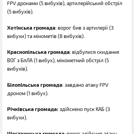
FPV дронами (5 вибухів), артилерійський обстріл
(5 вибухів).
Хотінська громада
: ворог бив з артилерії (3
вибухи) та мінометів (8 вибухів).
Краснопільська громада
: відбулися скидання
ВОГ з БпЛА (1 вибух), мінометний обстріл (5
вибухів).
Білопільська громада
: завдано атаку FPV
дроном (1 вибух).
Річківська громада:
здійснено пуск КАБ (3
вибухи).
Шосткинська громада
: ворог здійснив атаку