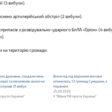
ії (3 вибухи).
ійснено артилерійський обстріл (2 вибухи).
єприпасів з розвідувально-ударного БпЛА «Оріон» (4 виб
и).
ни на територію громади.
ли дронами, скидали міни,
Вночі під під ворожим вогнем
лерії та міноменів: вночі на
опинились 12 громад Сумщини, є
олунав 31 вибух
поранені
25.09.2024
 проти України"
У "Війна РФ проти України"