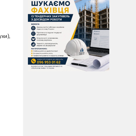
ухи),