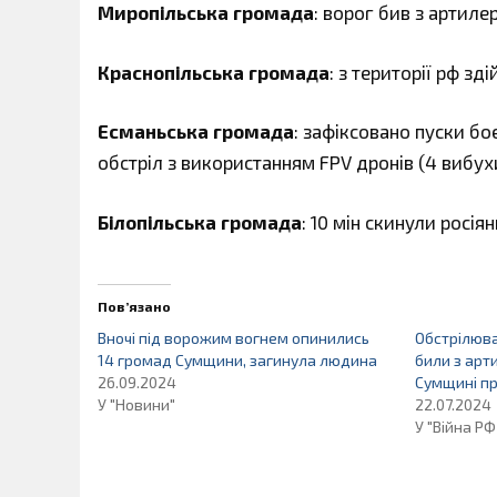
Миропільська громада
: ворог бив з артилер
Краснопільська громада
: з території рф зд
Есманьська громада
: зафіксовано пуски бо
обстріл з використанням FPV дронів (4 вибух
Білопільська громада
: 10 мін скинули росія
Пов’язано
Вночі під ворожим вогнем опинились
Обстрілюва
14 громад Сумщини, загинула людина
били з арти
26.09.2024
Сумщині пр
У "Новини"
22.07.2024
У "Війна РФ