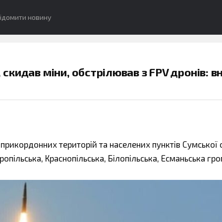
ідомити новину
 скидав міни, обстрілював з FPV дронів: в
в прикордонних територій та населених пунктів Сумської 
ропільська, Краснопільська, Білопільська, Есманьська гр