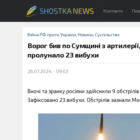
SHOSTKA NEWS
Контакти
Пов
Війна РФ проти України
,
Новини
,
Суспільство
Ворог бив по Сумщині з артилерії,
пролунало 23 вибухи
26.07.2024 - 09:03
Вночі та зранку росіяни здійснили 9 обстрілі
Зафіксовано 23 вибухи. Обстрілів зазнали Ми