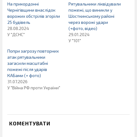
На прикордонні
Рятувальники ліквідували
Чернігівщини внаслідок
пожежі, що виникли у
ворожих обстрілів згоріли
Шосткинському районі
25 будівель
через ворожі удари
28.08.2024
(+фото, відео)
У "ДСНС"
29.01.2024
У "101"
Попри загрозу повторних
атак рятувальники
загасили масштабні
пожежі після ударів
КАБами (+ фото)
31.07.2026
У "Війна РФ проти України"
КОМЕНТУВАТИ