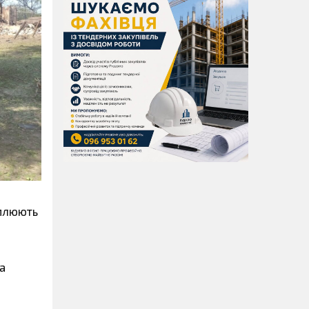
іплюють
а