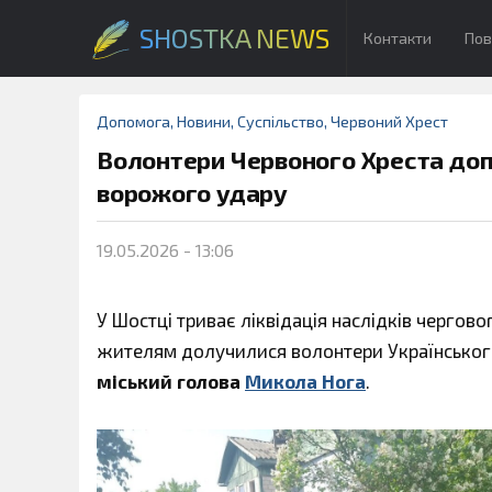
SHOSTKA NEWS
Контакти
Пов
Допомога
,
Новини
,
Суспільство
,
Червоний Хрест
Волонтери Червоного Хреста доп
ворожого удару
19.05.2026 - 13:06
У Шостці триває ліквідація наслідків черго
жителям долучилися волонтери Українського
міський голова
Микола Нога
.