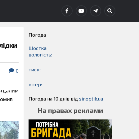
Погода
лідки
Шостка
вологість:
тиск:
0
вітер:
раждалим
Погода на 10 днів від
sinoptik.ua
домив
На правах реклами