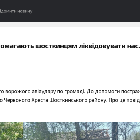
ідомити новину
омагають шосткинцям ліквідовувати нас
вого ворожого авіаудару по громаді. До допомоги пост
 Червоного Хреста Шосткинського району. Про це пові