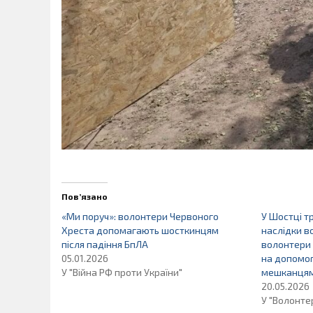
Пов’язано
«Ми поруч»: волонтери Червоного
У Шостці т
Хреста допомагають шосткинцям
наслідки в
після падіння БпЛА
волонтери
05.01.2026
на допомо
У "Війна РФ проти України"
мешканця
20.05.2026
У "Волонте