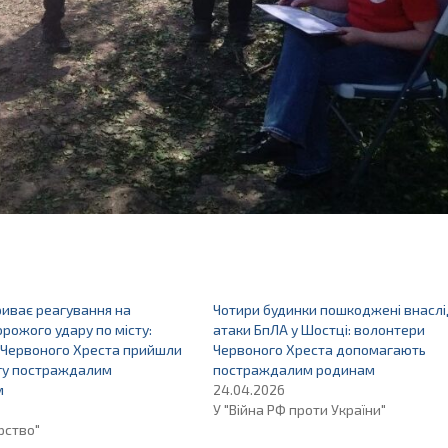
риває реагування на
Чотири будинки пошкоджені внаслі
орожого удару по місту:
атаки БпЛА у Шостці: волонтери
 Червоного Хреста прийшли
Червоного Хреста допомагають
гу постраждалим
постраждалим родинам
м
24.04.2026
У "Війна РФ проти України"
рство"