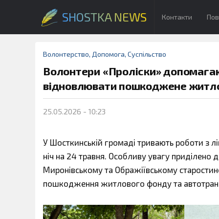
SHOSTKA NEWS
Контакти
Пов
Волонтерство
,
Допомога
,
Суспільство
Волонтери «Проліски» допомага
відновлювати пошкоджене житло
25.05.2026 - 10:23
У Шосткинській громаді тривають роботи з лі
ніч на 24 травня. Особливу увагу приділено
Миронівському та Ображіївському старостинс
пошкодження житлового фонду та автотран