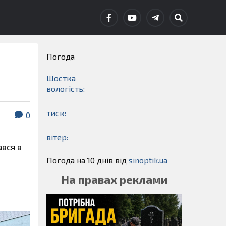
Погода
Шостка
вологість:
тиск:
0
вітер:
ався в
Погода на 10 днів від
sinoptik.ua
На правах реклами