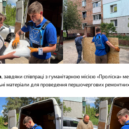
а
, завдяки співпраці з гуманітарною місією «Проліска» м
ьні матеріали для проведення першочергових ремонтних 