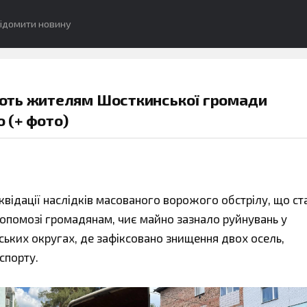
ідомити новину
ють жителям Шосткинської громади
 (+ фото)
квідації наслідків масованого ворожого обстрілу, що ст
 допомозі громадянам, чиє майно зазнало руйнувань у
ьких округах, де зафіксовано знищення двох осель,
спорту.