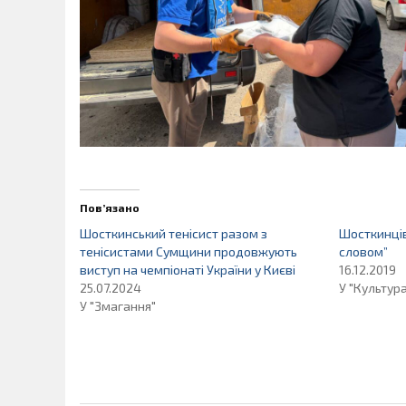
Пов’язано
Шосткинський тенісист разом з
Шосткинців
тенісистами Сумщини продовжують
словом”
виступ на чемпіонаті України у Києві
16.12.2019
25.07.2024
У "Культур
У "Змагання"