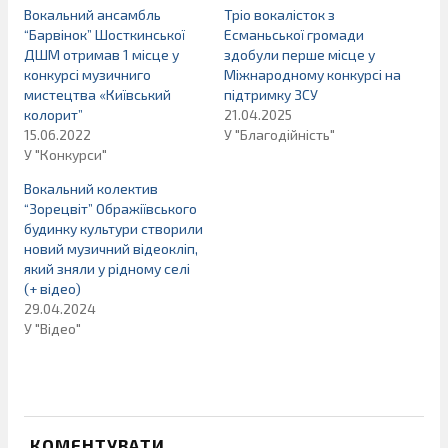
Вокальний ансамбль
Тріо вокалісток з
“Барвінок” Шосткинської
Есманьської громади
ДШМ отримав 1 місце у
здобули перше місце у
конкурсі музичниго
Міжнародному конкурсі на
мистецтва «Київський
підтримку ЗСУ
колорит”
21.04.2025
15.06.2022
У "Благодійність"
У "Конкурси"
Вокальний колектив
“Зорецвіт” Ображіївського
будинку культури створили
новий музичний відеокліп,
який зняли у рідному селі
(+ відео)
29.04.2024
У "Відео"
КОМЕНТУВАТИ