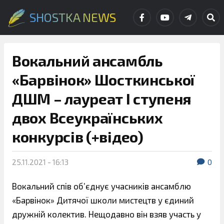
SHOSTKA NEWS
Вокальний ансамбль
«Барвінок» Шосткинської
ДШМ – лауреат І ступеня
двох Всеукраїнських
конкурсів (+відео)
25.11.2021 - 16:13
0
Вокальний спів об’єднує учасників ансамблю
«Барвінок» Дитячої школи мистецтв у єдиний
дружній колектив. Нещодавно він взяв участь у