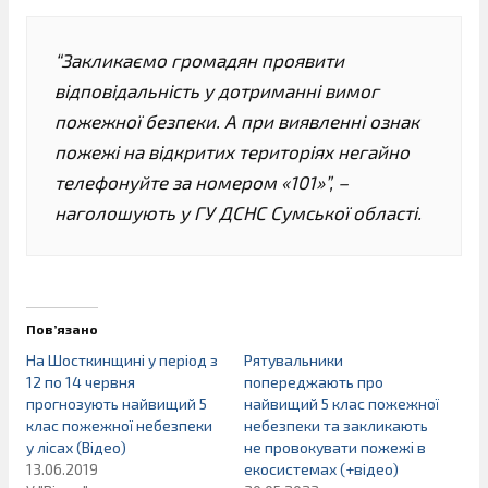
“Закликаємо громадян проявити
відповідальність у дотриманні вимог
пожежної безпеки. А при виявленні ознак
пожежі на відкритих територіях негайно
телефонуйте за номером «101»”, –
наголошують у ГУ ДСНС Сумської області.
Пов’язано
На Шосткинщині у період з
Рятувальники
12 по 14 червня
попереджають про
прогнозують найвищий 5
найвищий 5 клас пожежної
клас пожежної небезпеки
небезпеки та закликають
у лісах (Відео)
не провокувати пожежі в
13.06.2019
екосистемах (+відео)