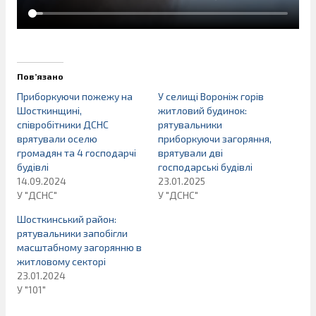
Пов’язано
Приборкуючи пожежу на
У селищі Вороніж горів
Шосткинщині,
житловий будинок:
співробітники ДСНС
рятувальники
врятували оселю
приборкуючи загоряння,
громадян та 4 господарчі
врятували дві
будівлі
господарські будівлі
14.09.2024
23.01.2025
У "ДСНС"
У "ДСНС"
Шосткинський район:
рятувальники запобігли
масштабному загорянню в
житловому секторі
23.01.2024
У "101"