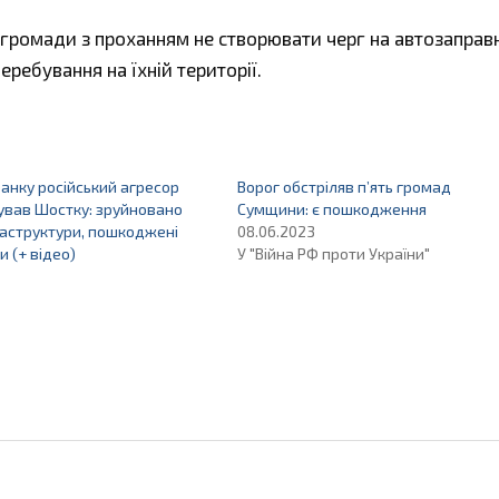
громади з проханням не створювати черг на автозаправ
перебування на їхній території.
ранку російський агресор
Ворог обстріляв п’ять громад
ував Шостку: зруйновано
Сумщини: є пошкодження
раструктури, пошкоджені
08.06.2023
и (+ відео)
У "Війна РФ проти України"