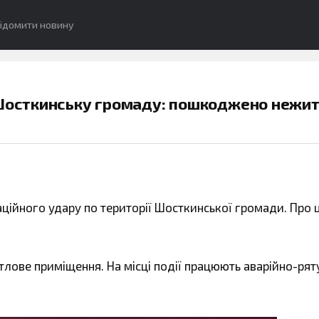
ідомити новину
 Шосткинську громаду: пошкоджено нежи
віаційного удару по території Шосткинської громади. Про 
ове приміщення. На місці події працюють аварійно-рят