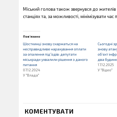
Міський голова також звернувся до жителів 
станціях та, за можливості, мінімізувати час 
Пов’язано
Шосткинці знову скаржаться на
Сьогодні з
несправидливе нарахування оплати
знову атак
за опалення під’їздів: депутати
обʼєкт інф
міськради ухвалили рішення з даного
два будинк
питання
17.12.2025
07.12.2024
У "Відео"
У "Влада"
КОМЕНТУВАТИ