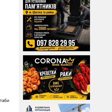
штаби