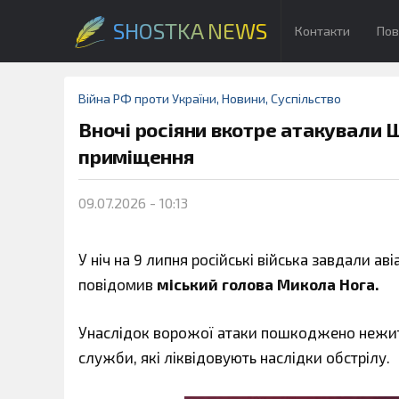
SHOSTKA NEWS
Контакти
Пов
Війна РФ проти України
,
Новини
,
Суспільство
Вночі росіяни вкотре атакували
приміщення
09.07.2026 - 10:13
У ніч на 9 липня російські війська завдали а
повідомив
міський голова Микола Нога.
Унаслідок ворожої атаки пошкоджено нежитл
служби, які ліквідовують наслідки обстрілу.