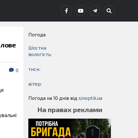
Погода
тлове
Шостка
вологість:
тиск:
0
вітер:
це
Погода на 10 днів від
sinoptik.ua
На правах реклами
увальні