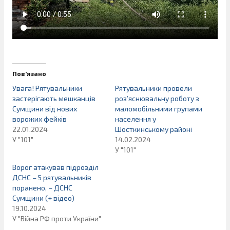
Пов’язано
Увага! Рятувальники
Рятувальники провели
застерігають мешканців
роз’яснювальну роботу з
Сумщини від нових
маломобільними групами
ворожих фейків
населення у
22.01.2024
Шосткинському районі
У "101"
14.02.2024
У "101"
Ворог атакував підрозділ
ДСНС – 5 рятувальників
поранено, – ДСНС
Сумщини (+ відео)
19.10.2024
У "Війна РФ проти України"