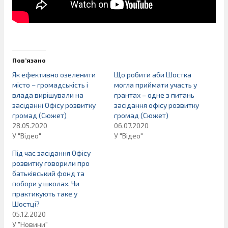
Пов’язано
Як ефективно озеленити
Що робити аби Шостка
місто – громадськість і
могла приймати участь у
влада вирішували на
грантах – одне з питань
засіданні Офісу розвитку
засідання офісу розвитку
громад (Сюжет)
громад (Сюжет)
28.05.2020
06.07.2020
У "Відео"
У "Відео"
Під час засідання Офісу
розвитку говорили про
батьківський фонд та
побори у школах. Чи
практикують таке у
Шостці?
05.12.2020
У "Новини"