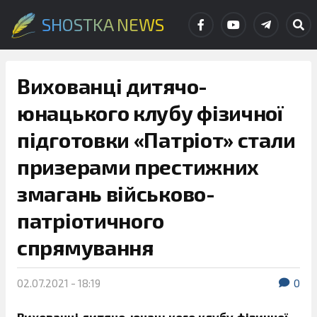
SHOSTKA NEWS
Вихованці дитячо-
юнацького клубу фізичної
підготовки «Патріот» стали
призерами престижних
змагань військово-
патріотичного
спрямування
02.07.2021 - 18:19
0