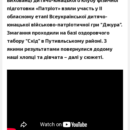
Вихованці дитячо-юнацького клубу фізичної
підготовки «Патріот» взяли участь у ІІ
обласному етапі Всеукраїнської дитячо-
юнацької військово-патріотичної гри “Джура”.
Змагання проходили на базі оздоровчого
табору “Схід” в Путивльському районі. З
якими результатами повернулися додому
наші хлопці та дівчата – далі у сюжеті.