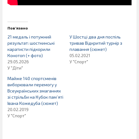
Пов’язано
21 медаль і потужний
У Шостці два дня поспіль
результат: шосткинські
тривав Відкритий турнір з
каратисти підкорили
плавання (сюжет)
Конотоп (+ фото)
05.02.2021
29.05.2026
У "Спорт"
У "Діти"
Майже 140 спортсменів
виборювали перемогу у
Всеукраїнських змаганнях
зі стрільби на Кубок пам`яті
Івана Кожедуба (сюжет)
20.02.2019
У "Спорт"