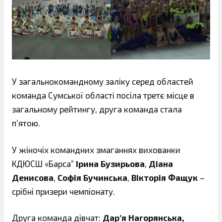
У загальнокомандному заліку серед областей
команда Сумської області посіла третє місце в
загальному рейтингу, друга команда стала
пʼятою.
У жіночіх командних змаганнях вихованки
КДЮСШ «Барса”
Ірина Бузирьова
,
Діана
Денисова
,
Софія Бучинська
,
Вікторія Фащук
–
срібні призери чемпіонату.
Друга команда дівчат:
Дарʼя Нагорянська,