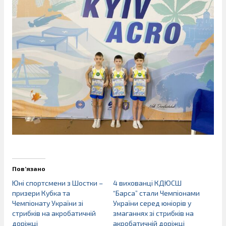
Пов’язано
Юні спортсмени з Шостки –
4 вихованці КДЮСШ
призери Кубка та
“Барса” стали Чемпіонами
Чемпіонату України зі
України серед юніорів у
стрибків на акробатичній
змаганнях зі стрибків на
доріжці
акробатичній доріжці