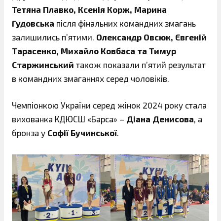
Тетяна Плавко, Ксенія Корж, Марина
Гудовська
після фінальних командних змагань
залишились пʼятими.
Олександр Овсюк, Євгеній
Тарасенко, Михайло Ковбаса та Тимур
Старжинський
також показали пʼятий результат
в командних змаганнях серед чоловіків.
Чемпіонкою України серед жінок 2024 року стала
вихованка КДЮСШ «Барса» –
Діана Денисова
, а
бронза у
Софії Бучинської
.