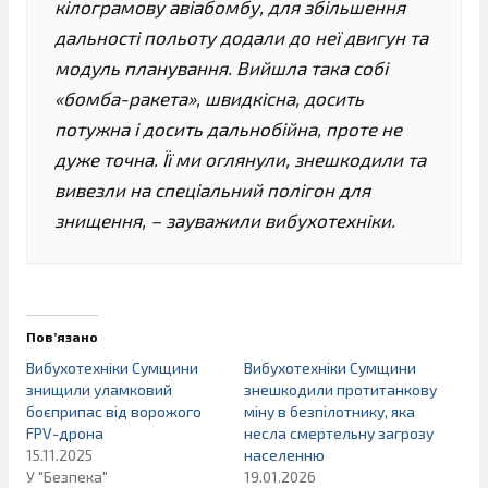
кілограмову авіабомбу, для збільшення
дальності польоту додали до неї двигун та
модуль планування. Вийшла така собі
«бомба-ракета», швидкісна, досить
потужна і досить дальнобійна, проте не
дуже точна. Її ми оглянули, знешкодили та
вивезли на спеціальний полігон для
знищення, – зауважили вибухотехніки.
Пов’язано
Вибухотехніки Сумщини
Вибухотехніки Сумщини
знищили уламковий
знешкодили протитанкову
боєприпас від ворожого
міну в безпілотнику, яка
FPV-дрона
несла смертельну загрозу
15.11.2025
населенню
У "Безпека"
19.01.2026