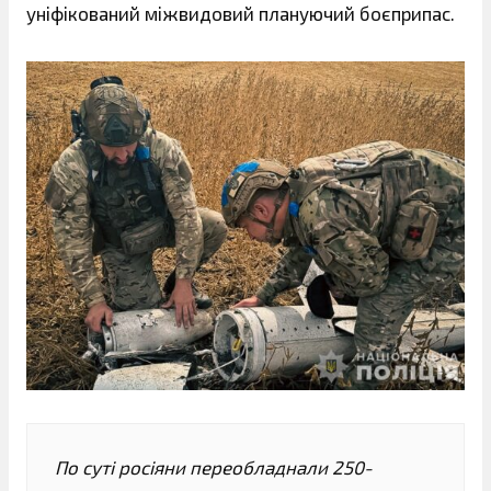
уніфікований міжвидовий плануючий боєприпас.
По суті росіяни переобладнали 250-