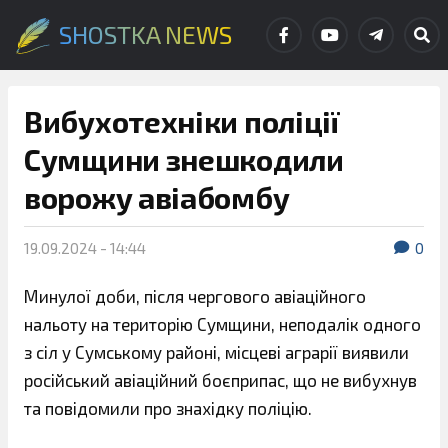
SHOSTKA NEWS
Вибухотехніки поліції
Сумщини знешкодили
ворожу авіабомбу
19.09.2024 - 14:44
0
Минулої доби, після чергового авіаційного
нальоту на територію Сумщини, неподалік одного
з сіл у Сумському районі, місцеві аграрії виявили
російський авіаційний боєприпас, що не вибухнув
та повідомили про знахідку поліцію.