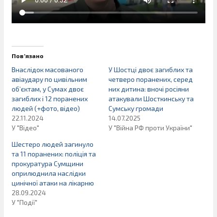
Пов’язано
Внаслідок масованого
У Шостці двоє загиблих та
авіаудару по цивільним
четверо поранених, серед
обʼєктам, у Сумах двоє
них дитина: вночі росіяни
загиблих і 12 поранених
атакували Шосткинську та
людей (+фото, відео)
Сумську громади
22.11.2024
14.07.2025
У "Відео"
У "Війна РФ проти України"
Шестеро людей загинуло
та 11 поранених: поліція та
прокуратура Сумщини
оприлюднила наслідки
цинічної атаки на лікарню
28.09.2024
У "Події"